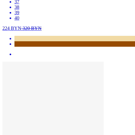
37
38
39
40
224
BYN
320
BYN