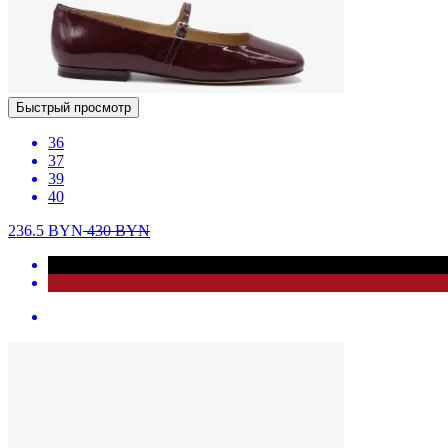
Быстрый просмотр
36
37
39
40
236.5
BYN
430
BYN