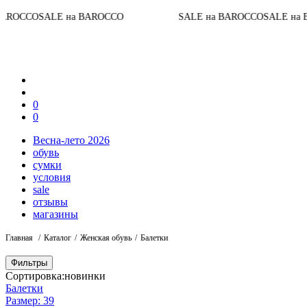
Д
ALE на BAROCCO
SALE на BAROCCO
SALE на BAROCCO
0
0
Весна-лето 2026
обувь
сумки
условия
sale
отзывы
магазины
Главная
Каталог
Женская обувь
Балетки
Фильтры
Сортировка:
новинки
Балетки
Размер: 39