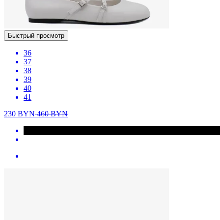
Быстрый просмотр
36
37
38
39
40
41
230
BYN
460
BYN