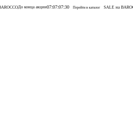
07
:
07
:
07
:
30
о конца акции
SALE на BAROCCO
SALE 
Перейти в каталог