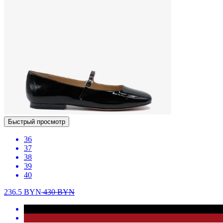
Быстрый просмотр
36
37
38
39
40
236.5
BYN
430
BYN