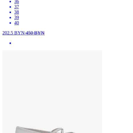
36
37
38
39
40
202.5
BYN
450
BYN