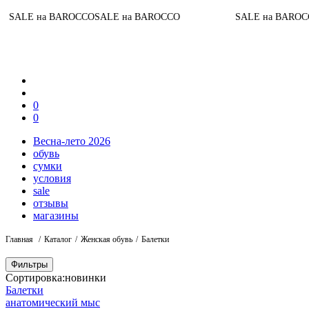
E на BAROCCO
SALE на BAROCCO
SALE на BAROCCO
SA
0
0
Весна-лето 2026
обувь
сумки
условия
sale
отзывы
магазины
Главная
Каталог
Женская обувь
Балетки
Фильтры
Сортировка:
новинки
Балетки
анатомический мыс