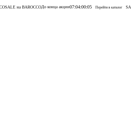
07
:
04
:
00
:
05
До конца акции
LE на BAROCCO
SALE н
Перейти в каталог