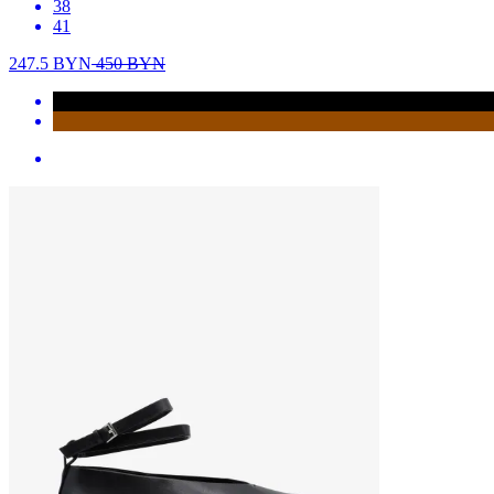
38
41
247.5
BYN
450
BYN