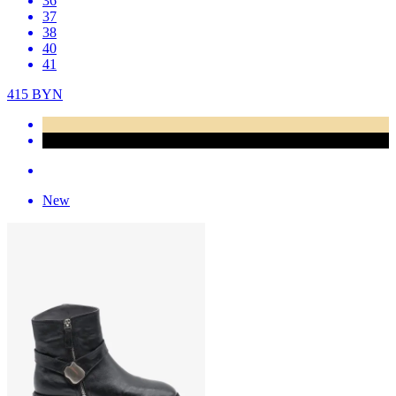
36
37
38
40
41
415
BYN
New