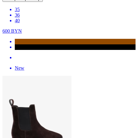
35
36
40
600
BYN
New