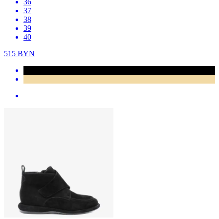
36
37
38
39
40
515
BYN