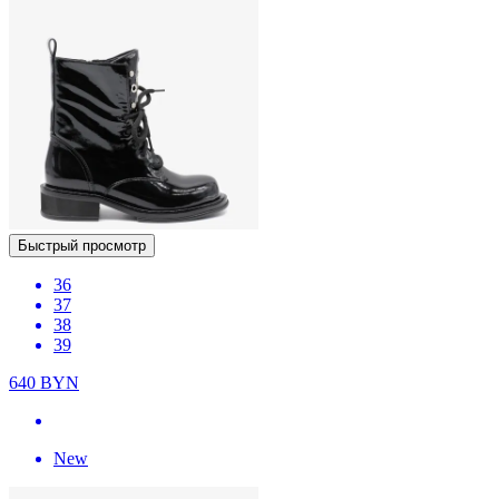
Быстрый просмотр
36
37
38
39
640
BYN
New