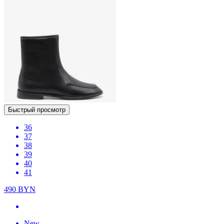
Быстрый просмотр
36
37
38
39
40
41
490
BYN
New