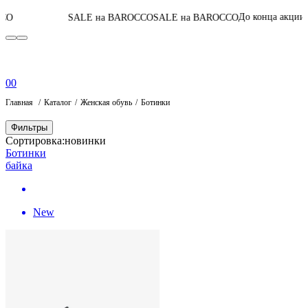
07
:
11
:
37
:
59
До конца акции
SALE на BAROCCO
SALE на BAROCCO
П
0
0
Главная
Каталог
Женская обувь
Ботинки
Фильтры
Сортировка:
новинки
Ботинки
байка
New