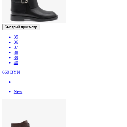
Быстрый просмотр
35
36
37
38
39
40
660
BYN
New