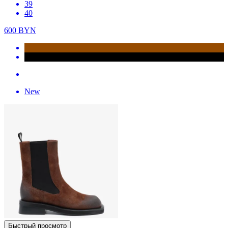
39
40
600
BYN
New
Быстрый просмотр