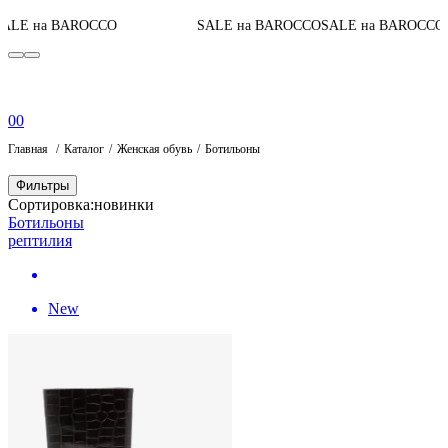
До конц
а BAROCCO
SALE на BAROCCO
SALE на BAROCCO
0
0
Главная
Каталог
Женская обувь
Ботильоны
Фильтры
Сортировка:
новинки
Ботильоны
рептилия
New