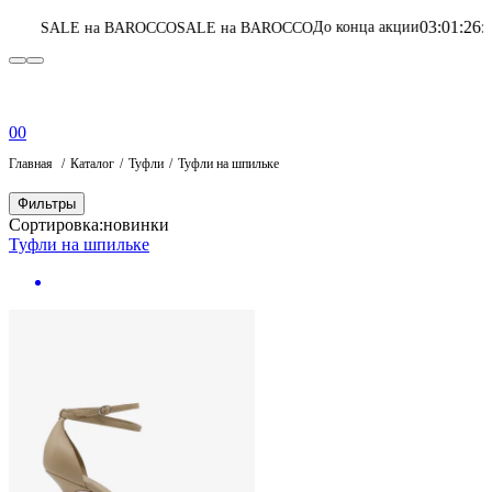
03
:
01
:
26
:
25
До конца акции
на BAROCCO
SALE на BAROCCO
Перейти в к
0
0
Главная
Каталог
Туфли
Туфли на шпильке
Фильтры
Сортировка:
новинки
Туфли на шпильке