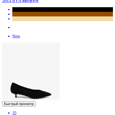
269.4
BYN
449
BYN
New
Быстрый просмотр
35