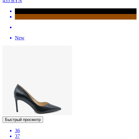
455
BYN
New
Быстрый просмотр
36
37