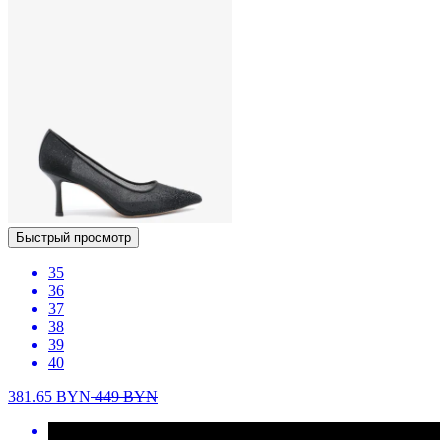
Быстрый просмотр
35
36
37
38
39
40
381.65
BYN
449
BYN