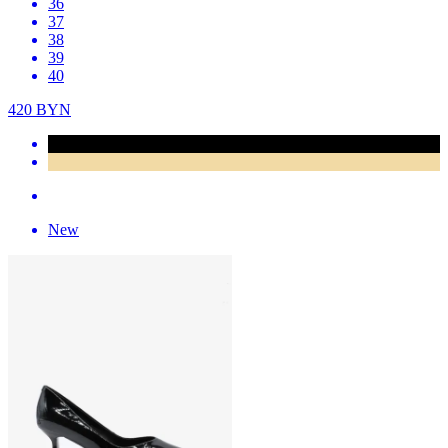
36
37
38
39
40
420
BYN
New