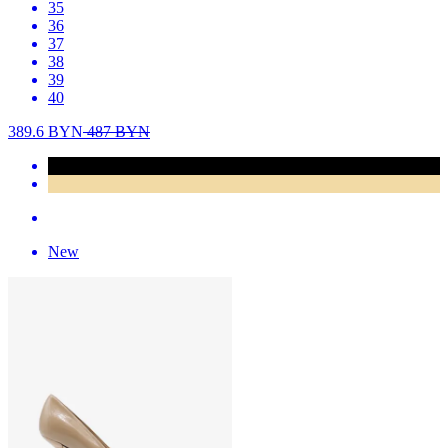
35
36
37
38
39
40
389.6
BYN
487
BYN
New