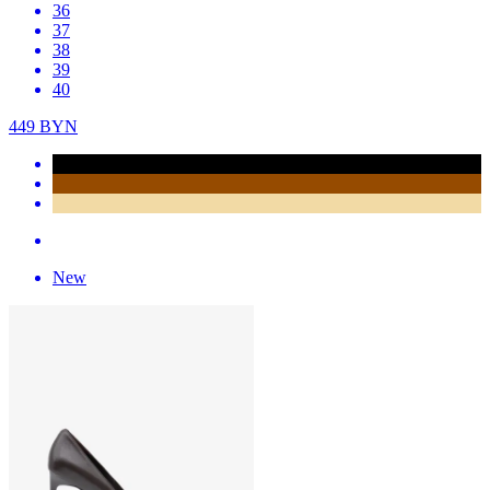
36
37
38
39
40
449
BYN
New