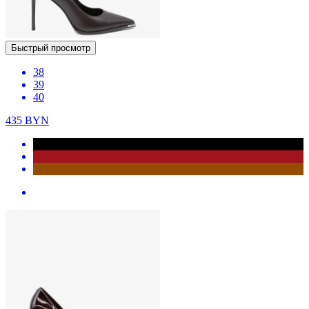
Быстрый просмотр
38
39
40
435
BYN