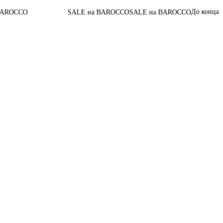
05
:
До конца акции
SALE на BAROCCO
SALE на BAROCCO