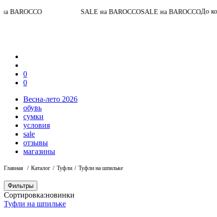
До конца акци
OCCO
SALE на BAROCCO
SALE на BAROCCO
0
0
Весна-лето 2026
обувь
сумки
условия
sale
отзывы
магазины
Главная
Каталог
Туфли
Туфли на шпильке
Фильтры
Сортировка:
новинки
Туфли на шпильке