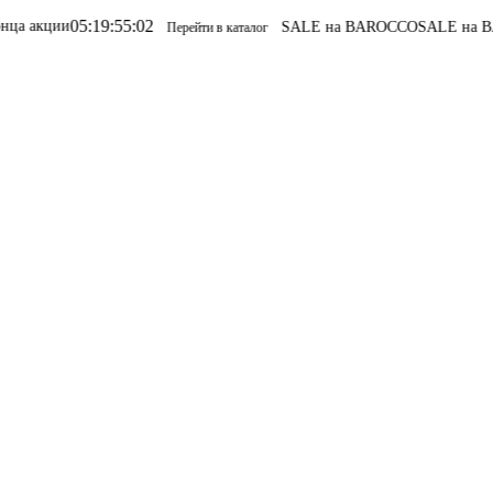
05
:
19
:
55
:
02
и
SALE на BAROCCO
SALE на BAROCCO
Перейти в каталог