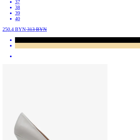
37
38
39
40
250.4
BYN
313
BYN