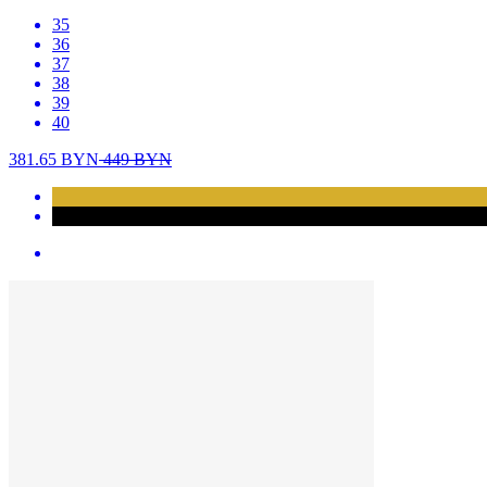
35
36
37
38
39
40
381.65
BYN
449
BYN