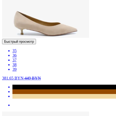
Быстрый просмотр
35
36
37
38
39
381.65
BYN
449
BYN