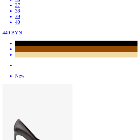
37
38
39
40
449
BYN
New