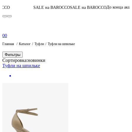
05
:
08
:
47
:
2
До конца акции
SALE на BAROCCO
SALE на BAROCCO
0
0
Главная
Каталог
Туфли
Туфли на шпильке
Фильтры
Сортировка:
новинки
Туфли на шпильке