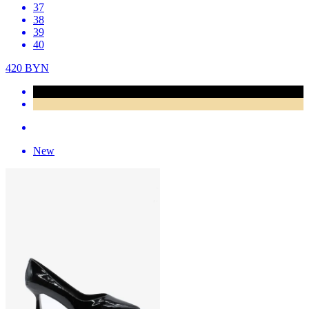
37
38
39
40
420
BYN
New