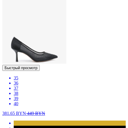
Быстрый просмотр
35
36
37
38
39
40
381.65
BYN
449
BYN