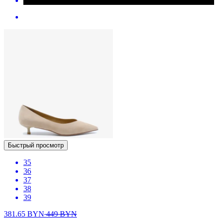
Быстрый просмотр
35
36
37
38
39
381.65
BYN
449
BYN