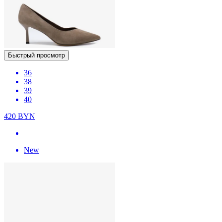
Быстрый просмотр
36
38
39
40
420
BYN
New