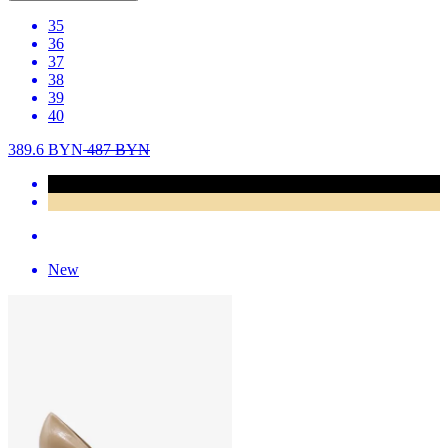
35
36
37
38
39
40
389.6
BYN
487
BYN
New