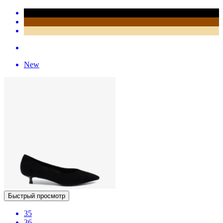
New
Быстрый просмотр
35
36