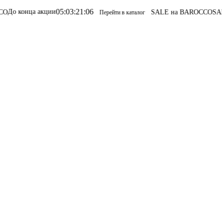
05
:
03
:
21
:
06
нца акции
SALE на BAROCCO
SALE на 
Перейти в каталог