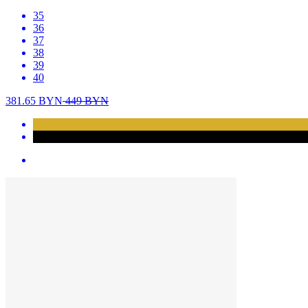
35
36
37
38
39
40
381.65
BYN
449
BYN