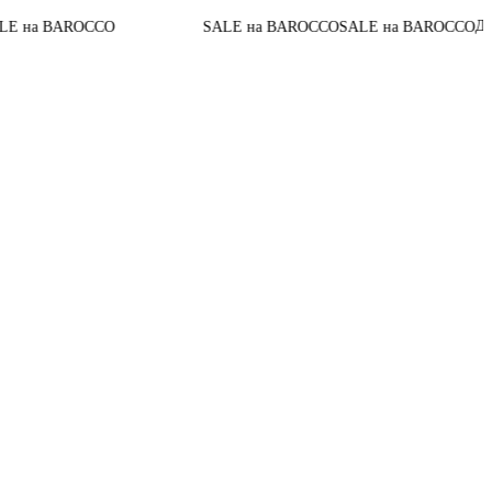
До конца а
BAROCCO
SALE на BAROCCO
SALE на BAROCCO