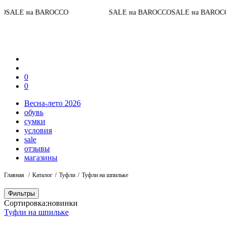
До ко
на BAROCCO
SALE на BAROCCO
SALE на BAROCCO
0
0
Весна-лето 2026
обувь
сумки
условия
sale
отзывы
магазины
Главная
Каталог
Туфли
Туфли на шпильке
Фильтры
Сортировка:
новинки
Туфли на шпильке