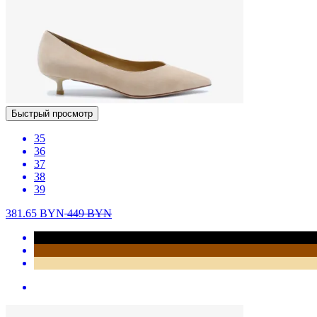
Быстрый просмотр
35
36
37
38
39
381.65
BYN
449
BYN