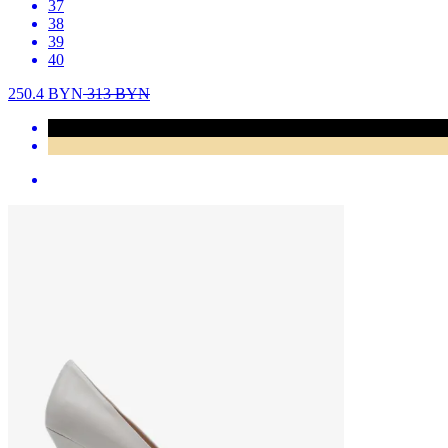
37
38
39
40
250.4
BYN
313
BYN