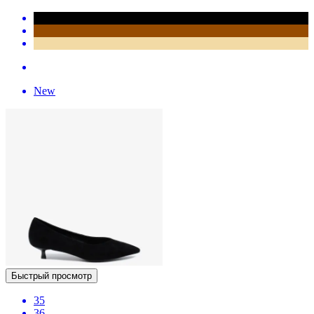
New
Быстрый просмотр
35
36