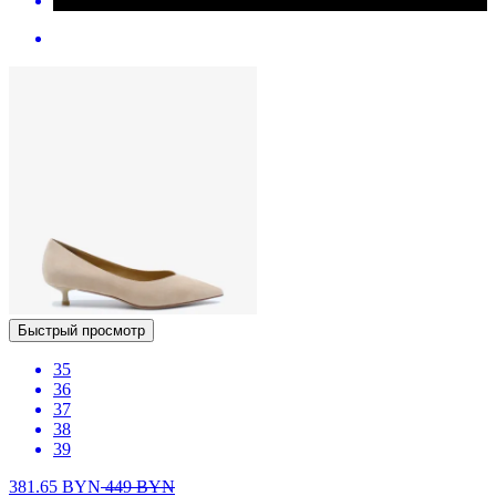
Быстрый просмотр
35
36
37
38
39
381.65
BYN
449
BYN