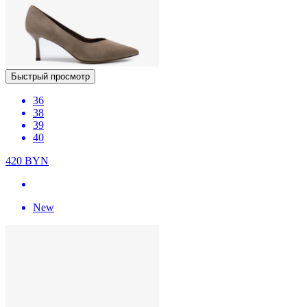
Быстрый просмотр
36
38
39
40
420
BYN
New