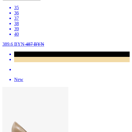
35
36
37
38
39
40
389.6
BYN
487
BYN
New