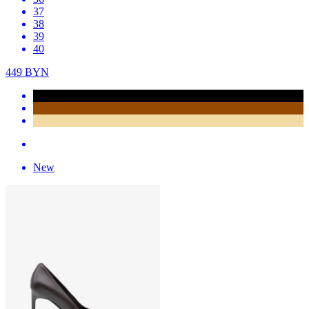
37
38
39
40
449
BYN
New