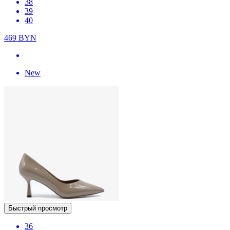
38
39
40
469
BYN
New
Быстрый просмотр
36