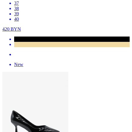
37
38
39
40
420
BYN
New