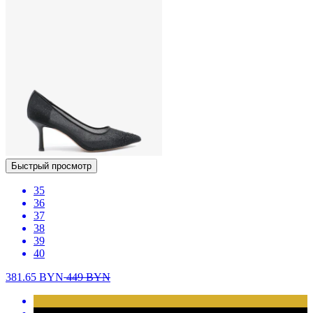
Быстрый просмотр
35
36
37
38
39
40
381.65
BYN
449
BYN