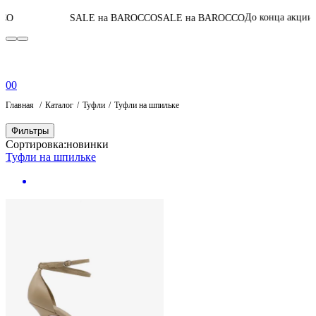
06
:
23
:
33
:
52
До конца акции
SALE на BAROCCO
SALE на BAROCCO
0
0
Главная
Каталог
Туфли
Туфли на шпильке
Фильтры
Сортировка:
новинки
Туфли на шпильке