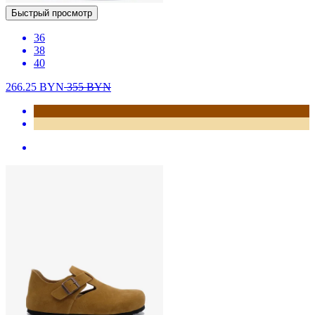
Быстрый просмотр
36
38
40
266.25
BYN
355
BYN