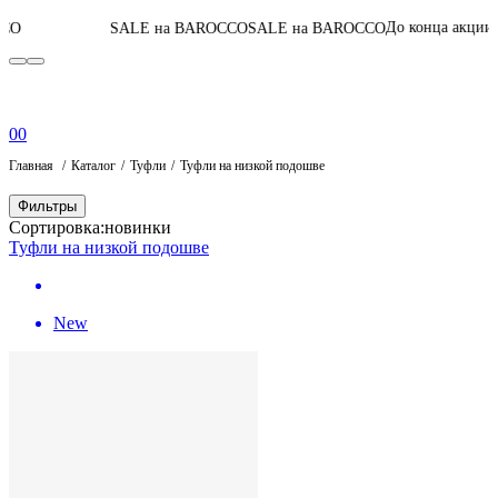
05
:
01
:
36
:
50
До конца акции
SALE на BAROCCO
SALE на BAROCCO
0
0
Главная
Каталог
Туфли
Туфли на низкой подошве
Фильтры
Сортировка:
новинки
Туфли на низкой подошве
New