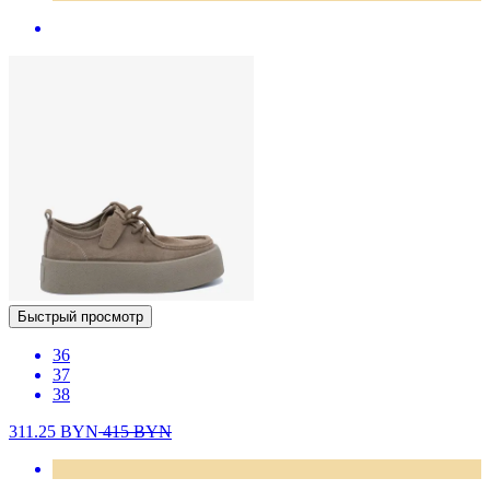
Быстрый просмотр
36
37
38
311.25
BYN
415
BYN