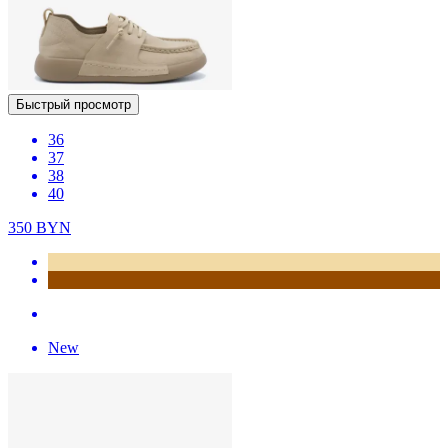
Быстрый просмотр
36
37
38
40
350
BYN
New