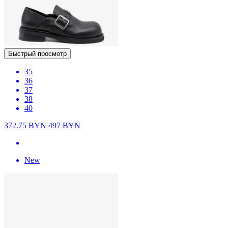
Быстрый просмотр
35
36
37
38
40
372.75
BYN
497
BYN
New