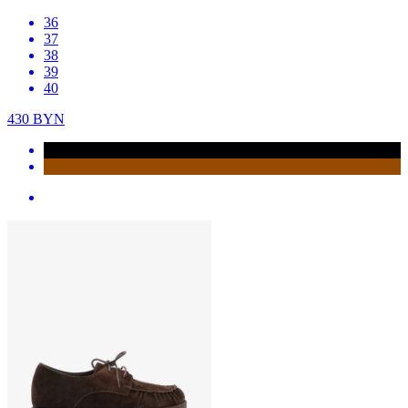
36
37
38
39
40
430
BYN