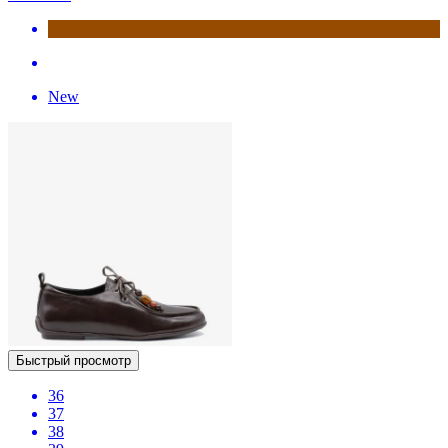
New
Быстрый просмотр
36
37
38