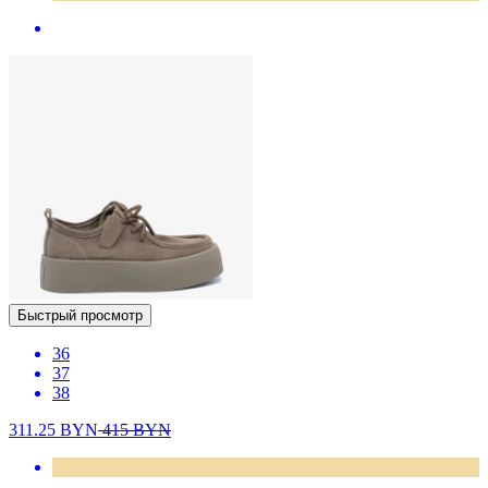
Быстрый просмотр
36
37
38
311.25
BYN
415
BYN