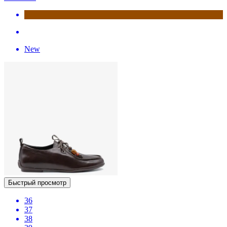
New
Быстрый просмотр
36
37
38