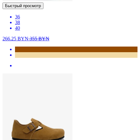
Быстрый просмотр
36
38
40
266.25
BYN
355
BYN