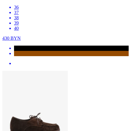
36
37
38
39
40
430
BYN