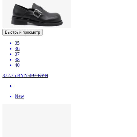
Быстрый просмотр
35
36
37
38
40
372.75
BYN
497
BYN
New