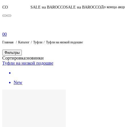
06
:
16
:
04
:
07
До конца акции
SALE на BAROCCO
SALE на BAROCCO
0
0
Главная
Каталог
Туфли
Туфли на низкой подошве
Фильтры
Сортировка:
новинки
Туфли на низкой подошве
New