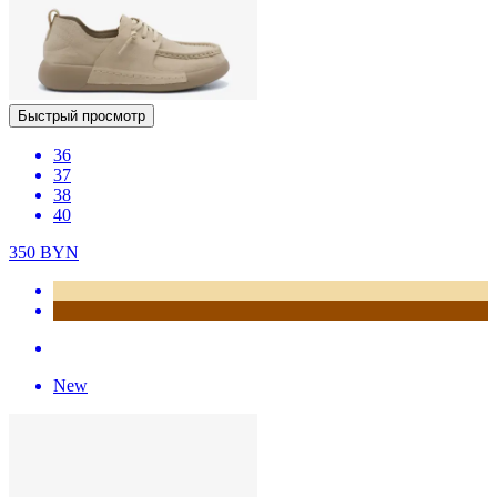
Быстрый просмотр
36
37
38
40
350
BYN
New