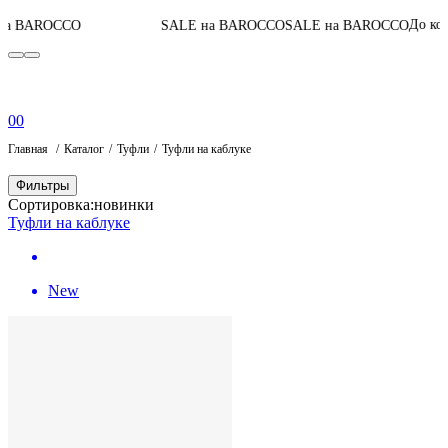
0
До конца акции
CO
SALE на BAROCCO
SALE на BAROCCO
0
0
Главная
Каталог
Туфли
Туфли на каблуке
Фильтры
Сортировка:
новинки
Туфли на каблуке
New