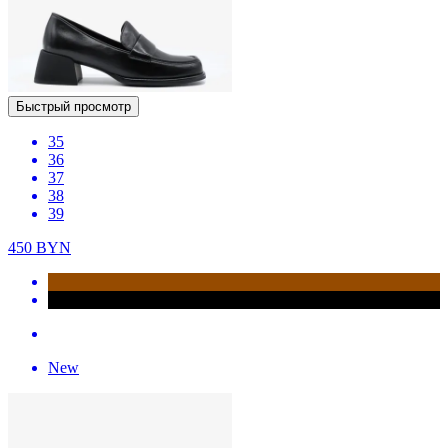
Быстрый просмотр
35
36
37
38
39
450
BYN
New