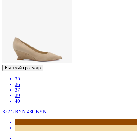
Быстрый просмотр
35
36
37
39
40
322.5
BYN
430
BYN