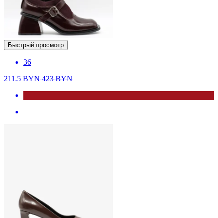
Быстрый просмотр
36
211.5
BYN
423
BYN