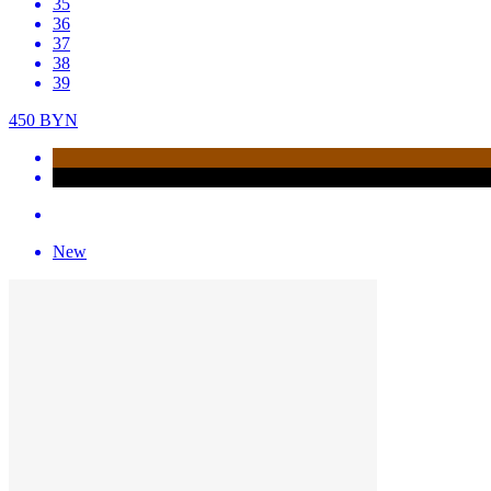
35
36
37
38
39
450
BYN
New