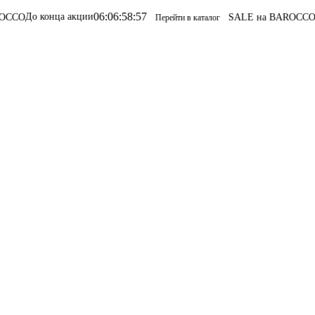
06
:
06
:
58
:
57
 конца акции
SALE на BAROCCO
SALE н
Перейти в каталог