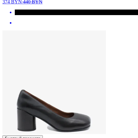
374
BYN
440
BYN