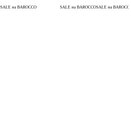
До конц
а BAROCCO
SALE на BAROCCO
SALE на BAROCCO