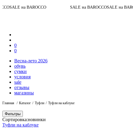
До
LE на BAROCCO
SALE на BAROCCO
SALE на BAROCCO
0
0
Весна-лето 2026
обувь
сумки
условия
sale
отзывы
магазины
Главная
Каталог
Туфли
Туфли на каблуке
Фильтры
Сортировка:
новинки
Туфли на каблуке