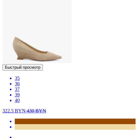
Быстрый просмотр
35
36
37
39
40
322.5
BYN
430
BYN