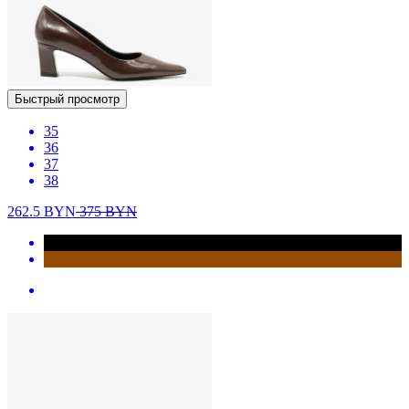
Быстрый просмотр
35
36
37
38
262.5
BYN
375
BYN