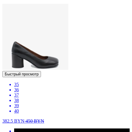
Быстрый просмотр
35
36
37
38
39
40
382.5
BYN
450
BYN