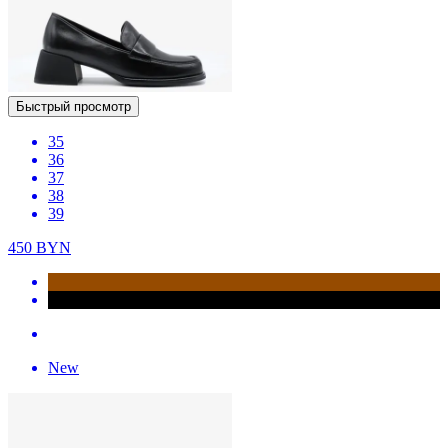
Быстрый просмотр
35
36
37
38
39
450
BYN
New