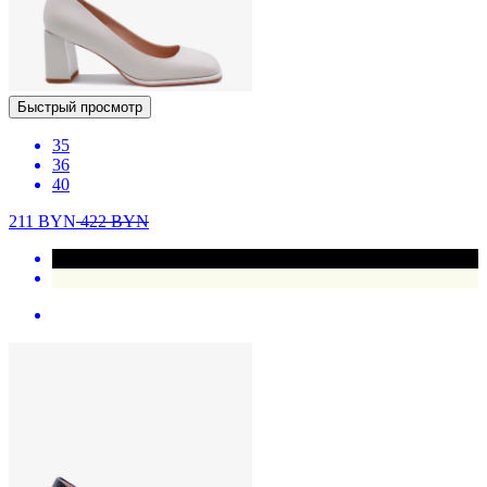
Быстрый просмотр
35
36
40
211
BYN
422
BYN