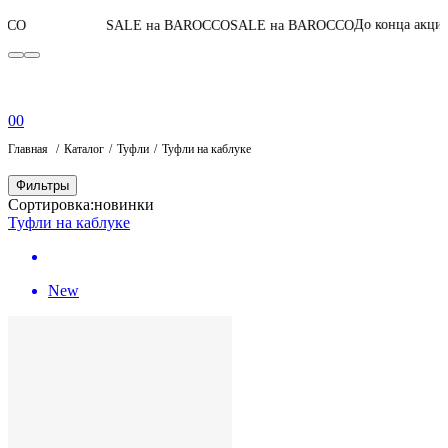
03
:
05
:
41
:
41
До конца акции
SALE на BAROCCO
SALE на BAROCCO
0
0
Главная
Каталог
Туфли
Туфли на каблуке
Фильтры
Сортировка:
новинки
Туфли на каблуке
New