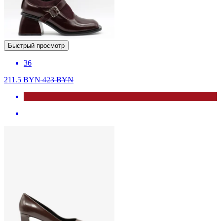
Быстрый просмотр
36
211.5
BYN
423
BYN