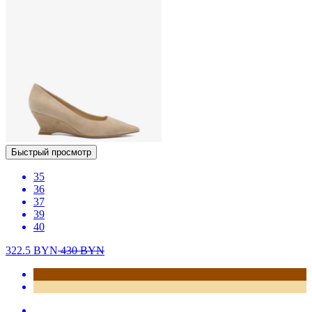
Быстрый просмотр
35
36
37
39
40
322.5
BYN
430
BYN