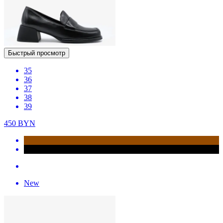
Быстрый просмотр
35
36
37
38
39
450
BYN
New