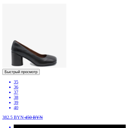
Быстрый просмотр
35
36
37
38
39
40
382.5
BYN
450
BYN