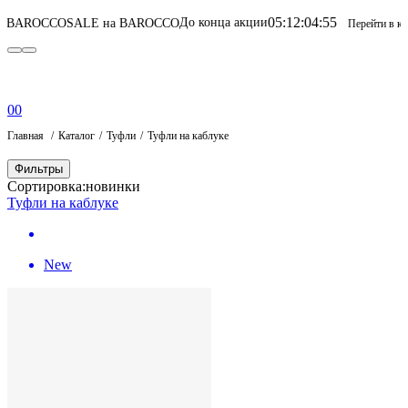
05
:
12
:
04
:
55
До конца акции
ALE на BAROCCO
SALE 
Перейти в каталог
0
0
Главная
Каталог
Туфли
Туфли на каблуке
Фильтры
Сортировка:
новинки
Туфли на каблуке
New