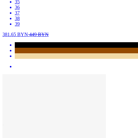
35
36
37
38
39
381.65
BYN
449
BYN