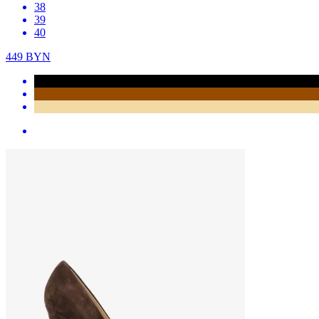
38
39
40
449
BYN