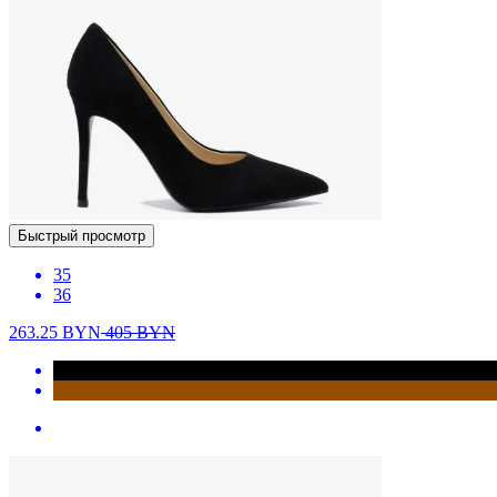
Быстрый просмотр
35
36
263.25
BYN
405
BYN