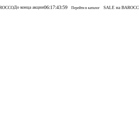
06
:
17
:
43
:
59
конца акции
SALE на BAROCCO
SALE на
Перейти в каталог