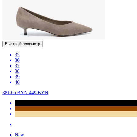
Быстрый просмотр
35
36
37
38
39
40
381.65
BYN
449
BYN
New