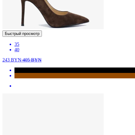
Быстрый просмотр
35
40
243
BYN
405
BYN