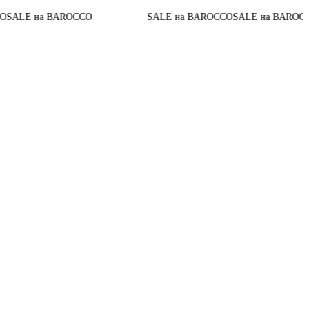
До конца
 BAROCCO
SALE на BAROCCO
SALE на BAROCCO