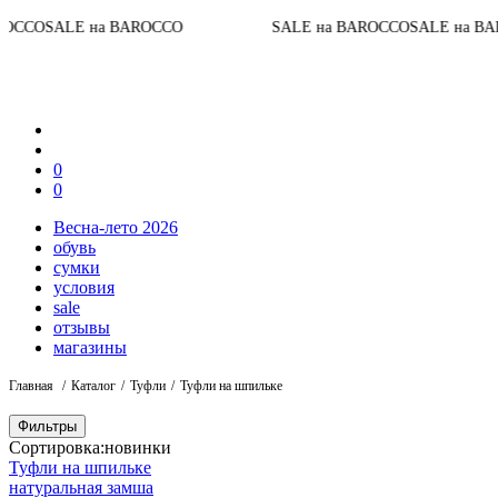
До 
E на BAROCCO
SALE на BAROCCO
SALE на BAROCCO
0
0
Весна-лето 2026
обувь
сумки
условия
sale
отзывы
магазины
Главная
Каталог
Туфли
Туфли на шпильке
Фильтры
Сортировка:
новинки
Туфли на шпильке
натуральная замша