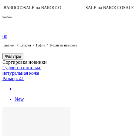
 BAROCCO
SALE на BAROCCO
SALE на BAROCCO
SALE н
0
0
Главная
Каталог
Туфли
Туфли на шпильке
Фильтры
Сортировка:
новинки
Туфли на шпильке
натуральная кожа
Размер: 41
New