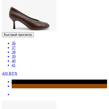
Быстрый просмотр
36
37
38
39
40
41
420
BYN