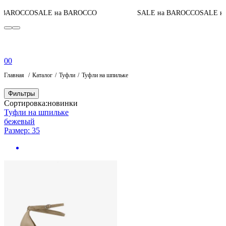
OCCO
SALE на BAROCCO
SALE на BAROCCO
SALE на BAR
0
0
Главная
Каталог
Туфли
Туфли на шпильке
Фильтры
Сортировка:
новинки
Туфли на шпильке
бежевый
Размер: 35