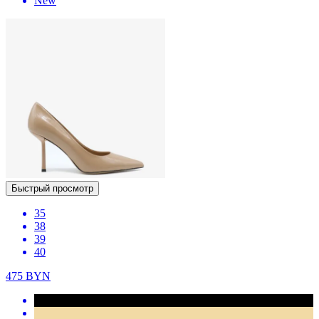
New
Быстрый просмотр
35
38
39
40
475
BYN