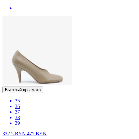
Быстрый просмотр
35
36
37
38
39
332.5
BYN
475
BYN