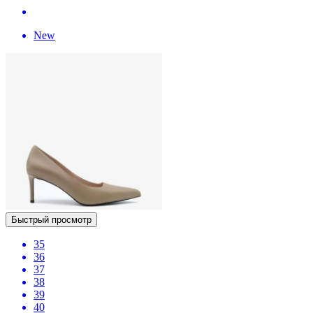
New
Быстрый просмотр
35
36
37
38
39
40