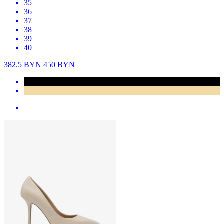
35
36
37
38
39
40
382.5
BYN
450
BYN