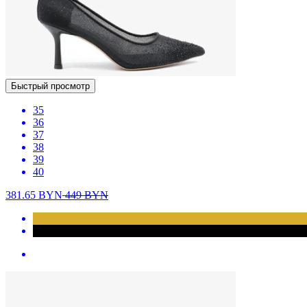
Быстрый просмотр
35
36
37
38
39
40
381.65
BYN
449
BYN