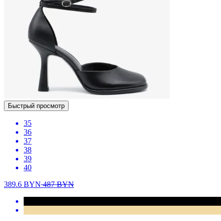
Быстрый просмотр
35
36
37
38
39
40
389.6
BYN
487
BYN