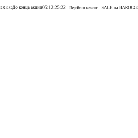
05
:
12
:
25
:
22
 конца акции
SALE на BAROCCO
SALE н
Перейти в каталог