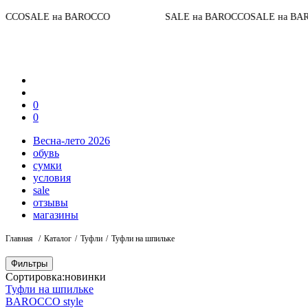
До
LE на BAROCCO
SALE на BAROCCO
SALE на BAROCCO
0
0
Весна-лето 2026
обувь
сумки
условия
sale
отзывы
магазины
Главная
Каталог
Туфли
Туфли на шпильке
Фильтры
Сортировка:
новинки
Туфли на шпильке
BAROCCO style