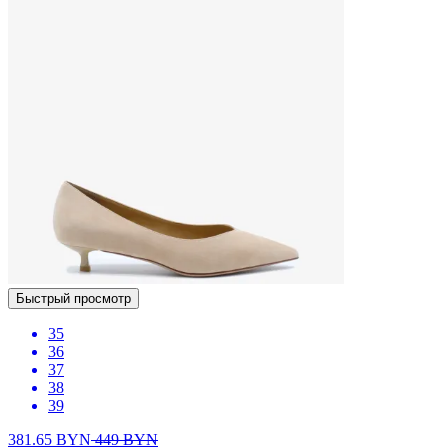
Быстрый просмотр
35
36
37
38
39
381.65
BYN
449
BYN