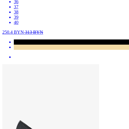
36
37
38
39
40
250.4
BYN
313
BYN