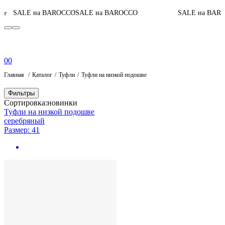
SALE на BAROCCO
SALE на BAROCCO
SALE на BARO
г
0
0
Главная
Каталог
Туфли
Туфли на низкой подошве
Фильтры
Сортировка:
новинки
Туфли на низкой подошве
серебряный
Размер: 41