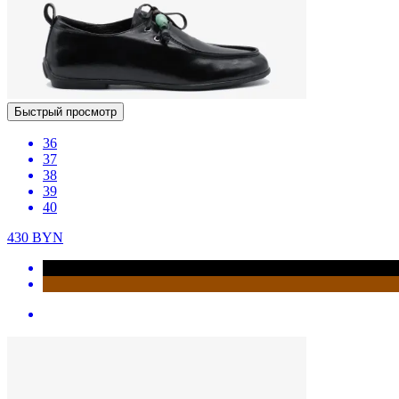
Быстрый просмотр
36
37
38
39
40
430
BYN