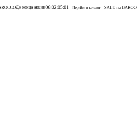
06
:
02
:
05
:
01
конца акции
SALE на BAROCCO
SALE на
Перейти в каталог