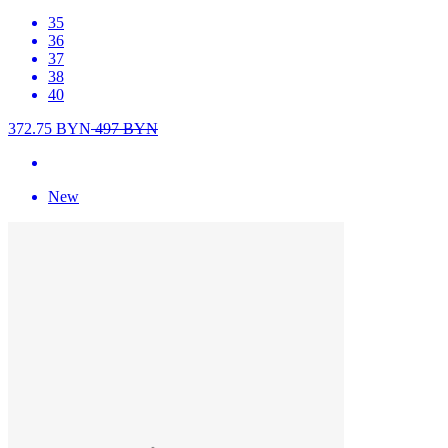
35
36
37
38
40
372.75
BYN
497
BYN
New