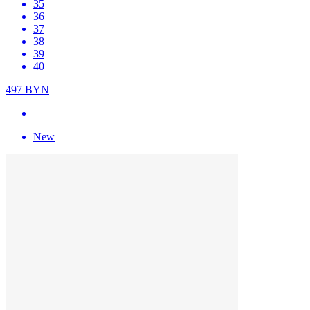
35
36
37
38
39
40
497
BYN
New