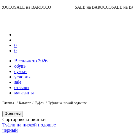
До 
E на BAROCCO
SALE на BAROCCO
SALE на BAROCCO
0
0
Весна-лето 2026
обувь
сумки
условия
sale
отзывы
магазины
Главная
Каталог
Туфли
Туфли на низкой подошве
Фильтры
Сортировка:
новинки
Туфли на низкой подошве
черный