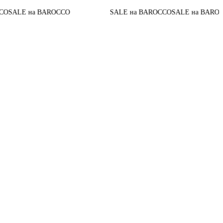
До конца
 BAROCCO
SALE на BAROCCO
SALE на BAROCCO