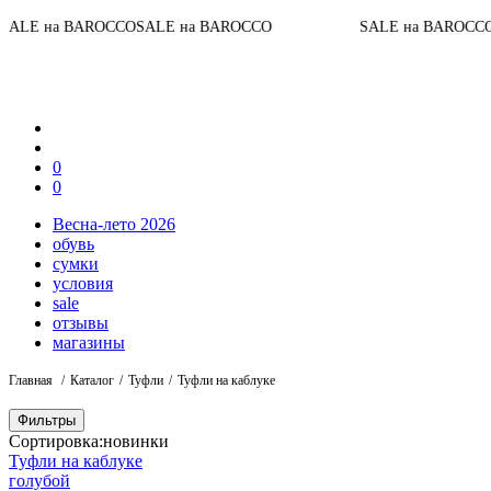
LE на BAROCCO
SALE на BAROCCO
SALE на BAROCCO
SA
0
0
Весна-лето 2026
обувь
сумки
условия
sale
отзывы
магазины
Главная
Каталог
Туфли
Туфли на каблуке
Фильтры
Сортировка:
новинки
Туфли на каблуке
голубой