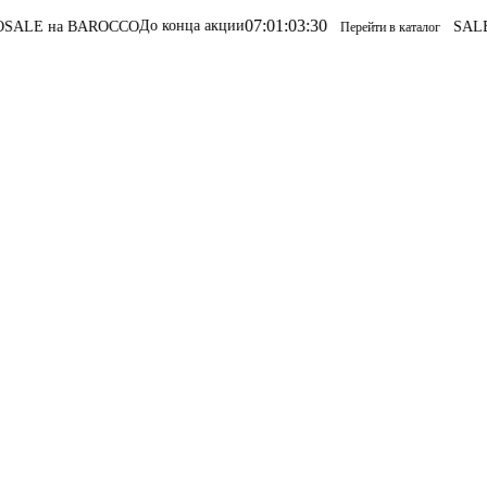
07
:
01
:
03
:
30
До конца акции
LE на BAROCCO
SALE н
Перейти в каталог