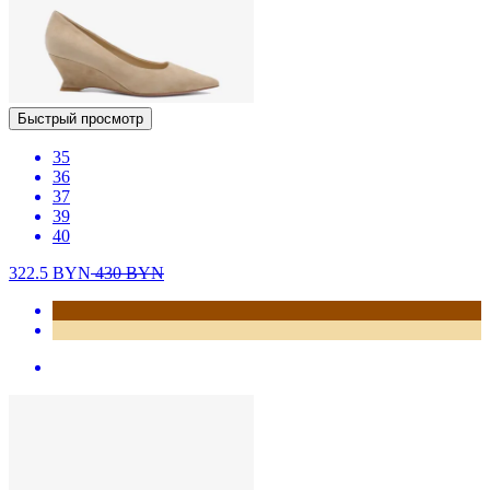
Быстрый просмотр
35
36
37
39
40
322.5
BYN
430
BYN