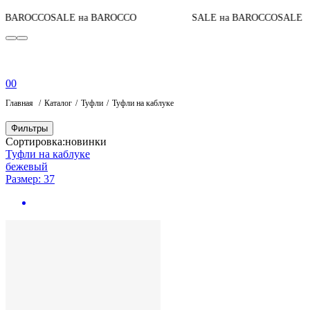
 BAROCCO
SALE на BAROCCO
SALE на BAROCCO
SALE на
0
0
Главная
Каталог
Туфли
Туфли на каблуке
Фильтры
Сортировка:
новинки
Туфли на каблуке
бежевый
Размер: 37