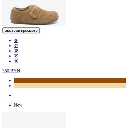
Быстрый просмотр
36
37
38
39
40
350
BYN
New