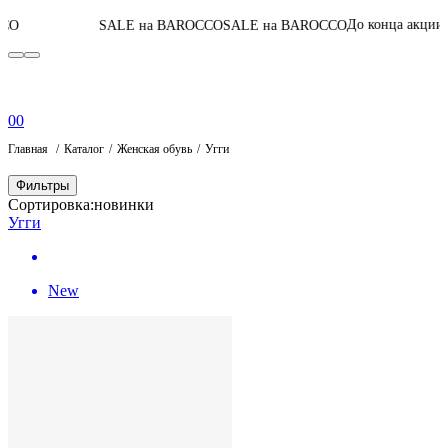
04
:
08
:
14
:
27
До конца акции
SALE на BAROCCO
SALE на BAROCCO
П
0
0
Главная
Каталог
Женская обувь
Угги
Фильтры
Сортировка:
новинки
Угги
New