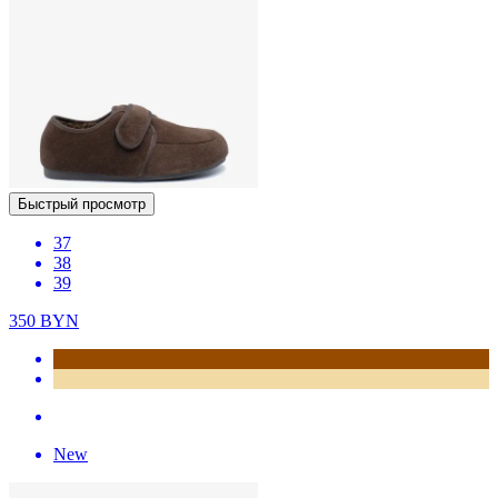
Быстрый просмотр
37
38
39
350
BYN
New