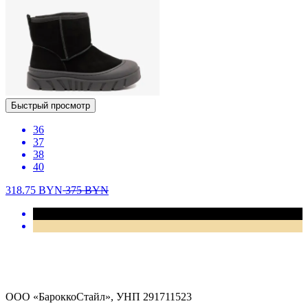
Быстрый просмотр
36
37
38
40
318.75
BYN
375
BYN
ООО «БароккоСтайл», УНП 291711523