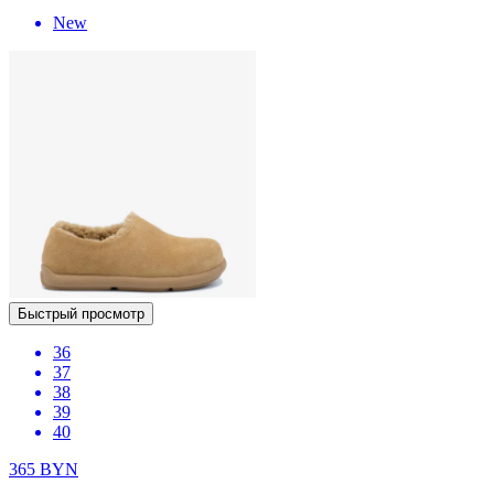
New
Быстрый просмотр
36
37
38
39
40
365
BYN