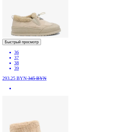
Быстрый просмотр
36
37
38
39
293.25
BYN
345
BYN