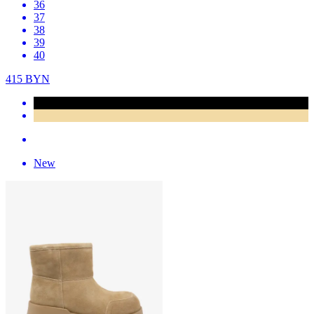
36
37
38
39
40
415
BYN
New