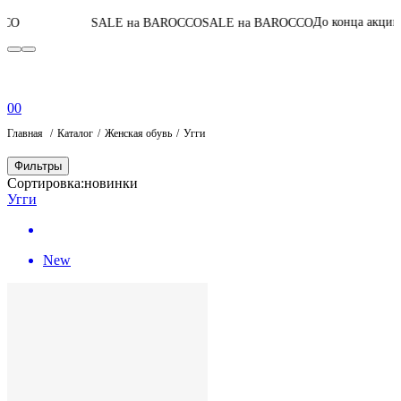
06
:
13
:
45
:
18
До конца акции
SALE на BAROCCO
SALE на BAROCCO
0
0
Главная
Каталог
Женская обувь
Угги
Фильтры
Сортировка:
новинки
Угги
New