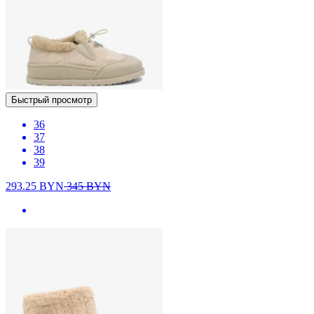
Быстрый просмотр
36
37
38
39
293.25
BYN
345
BYN