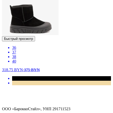
Быстрый просмотр
36
37
38
40
318.75
BYN
375
BYN
ООО «БароккоСтайл», УНП 291711523