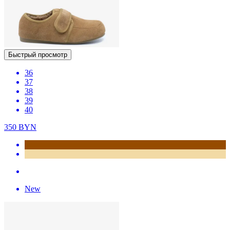
Быстрый просмотр
36
37
38
39
40
350
BYN
New