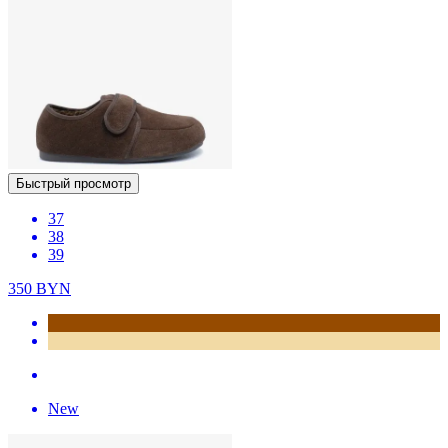
Быстрый просмотр
37
38
39
350
BYN
New