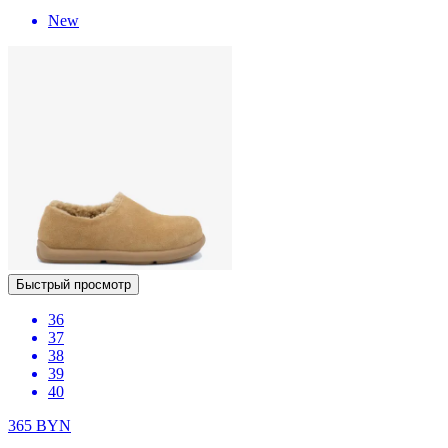
New
Быстрый просмотр
36
37
38
39
40
365
BYN