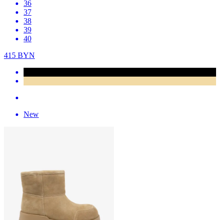
36
37
38
39
40
415
BYN
New