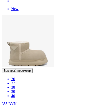
New
Быстрый просмотр
36
37
38
39
40
355
BYN