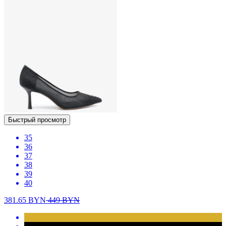
Быстрый просмотр
35
36
37
38
39
40
381.65
BYN
449
BYN