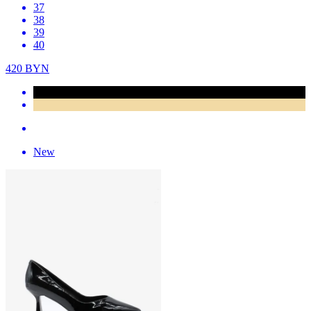
37
38
39
40
420
BYN
New