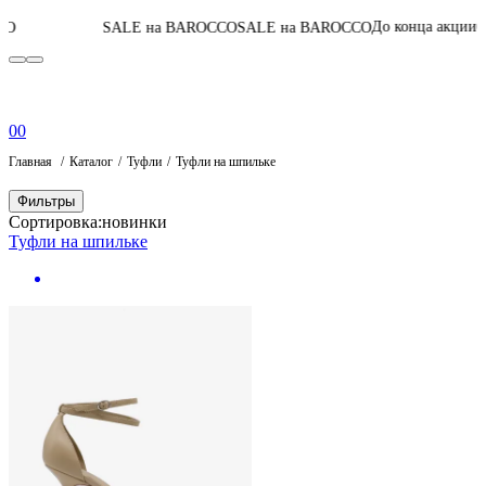
05
:
03
:
02
:
15
До конца акции
SALE на BAROCCO
SALE на BAROCCO
0
0
Главная
Каталог
Туфли
Туфли на шпильке
Фильтры
Сортировка:
новинки
Туфли на шпильке