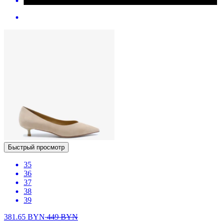
Быстрый просмотр
35
36
37
38
39
381.65
BYN
449
BYN