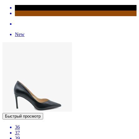
New
Быстрый просмотр
36
37
39