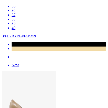
35
36
37
38
39
40
389.6
BYN
487
BYN
New