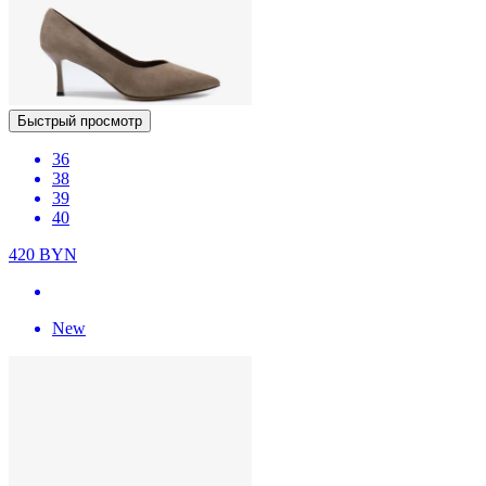
Быстрый просмотр
36
38
39
40
420
BYN
New