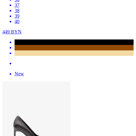
37
38
39
40
449
BYN
New