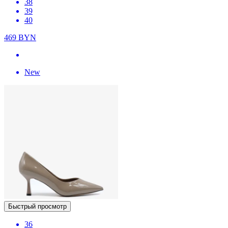
38
39
40
469
BYN
New
Быстрый просмотр
36