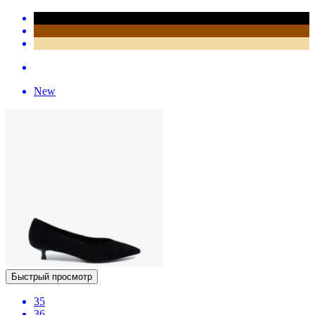
New
Быстрый просмотр
35
36