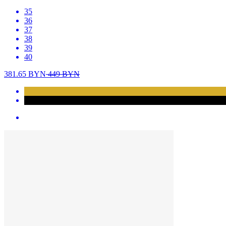
35
36
37
38
39
40
381.65
BYN
449
BYN