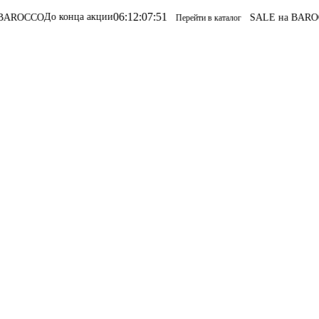
06
:
12
:
07
:
51
о конца акции
SALE на BAROCCO
SALE 
Перейти в каталог