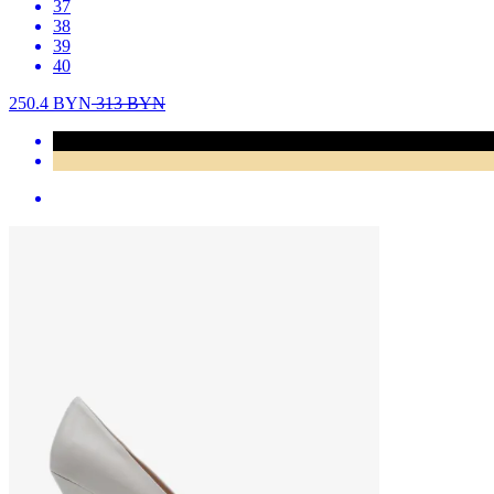
37
38
39
40
250.4
BYN
313
BYN