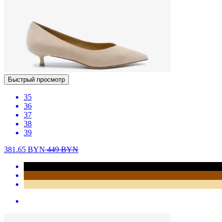
Быстрый просмотр
35
36
37
38
39
381.65
BYN
449
BYN