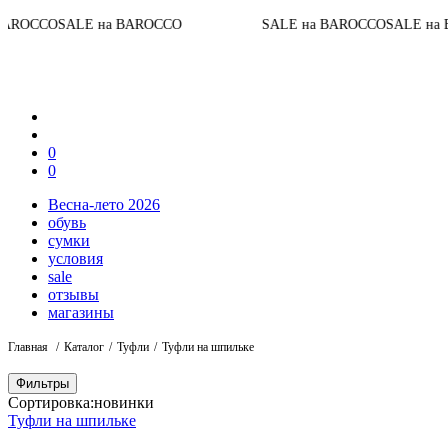
Д
ALE на BAROCCO
SALE на BAROCCO
SALE на BAROCCO
0
0
Весна-лето 2026
обувь
сумки
условия
sale
отзывы
магазины
Главная
Каталог
Туфли
Туфли на шпильке
Фильтры
Сортировка:
новинки
Туфли на шпильке