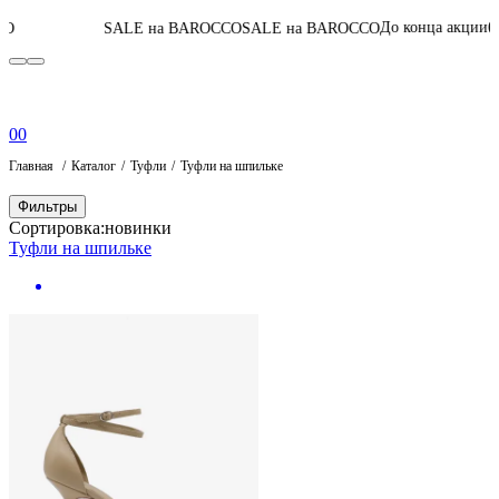
06
:
08
:
30
:
13
До конца акции
SALE на BAROCCO
SALE на BAROCCO
П
0
0
Главная
Каталог
Туфли
Туфли на шпильке
Фильтры
Сортировка:
новинки
Туфли на шпильке