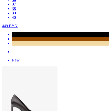
37
38
39
40
449
BYN
New