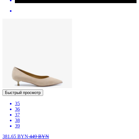
Быстрый просмотр
35
36
37
38
39
381.65
BYN
449
BYN