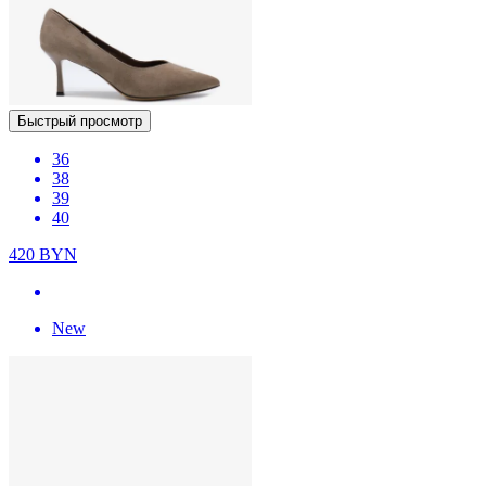
Быстрый просмотр
36
38
39
40
420
BYN
New