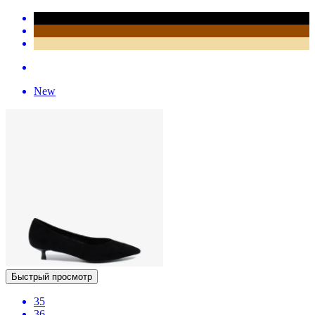
New
Быстрый просмотр
35
36