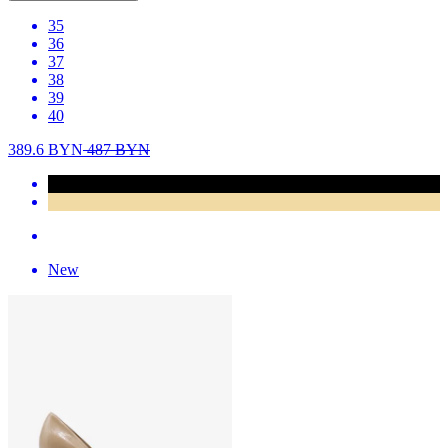
35
36
37
38
39
40
389.6
BYN
487
BYN
New