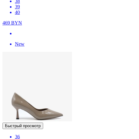
38
39
40
469
BYN
New
Быстрый просмотр
36