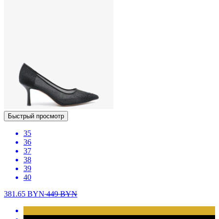
Быстрый просмотр
35
36
37
38
39
40
381.65
BYN
449
BYN