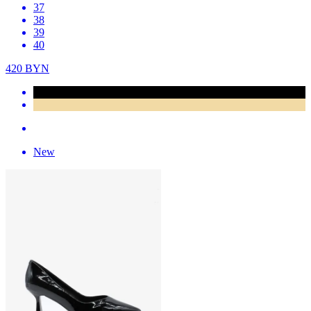
37
38
39
40
420
BYN
New