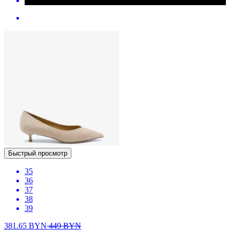
Быстрый просмотр
35
36
37
38
39
381.65
BYN
449
BYN