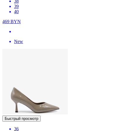
38
39
40
469
BYN
New
Быстрый просмотр
36