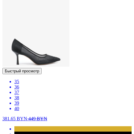
Быстрый просмотр
35
36
37
38
39
40
381.65
BYN
449
BYN