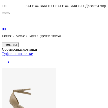
05
:
22
:
04
:
26
До конца акции
SALE на BAROCCO
SALE на BAROCCO
0
0
Главная
Каталог
Туфли
Туфли на шпильке
Фильтры
Сортировка:
новинки
Туфли на шпильке