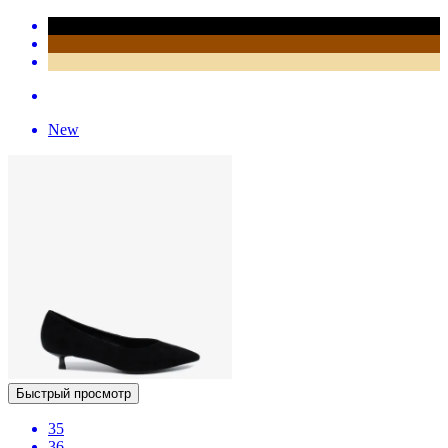
New
Быстрый просмотр
35
36