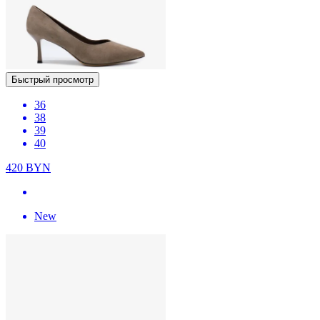
Быстрый просмотр
36
38
39
40
420
BYN
New