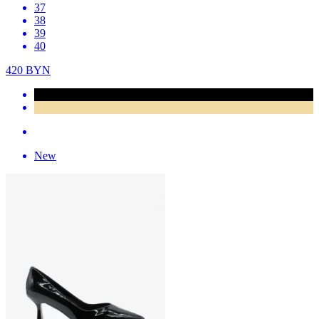
37
38
39
40
420
BYN
New