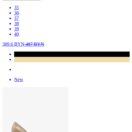
35
36
37
38
39
40
389.6
BYN
487
BYN
New