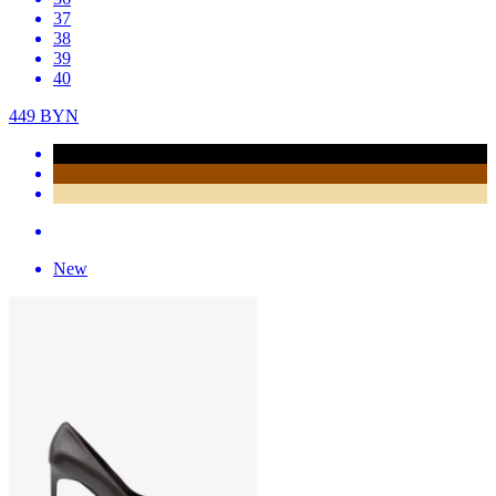
37
38
39
40
449
BYN
New