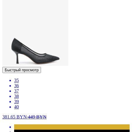
Быстрый просмотр
35
36
37
38
39
40
381.65
BYN
449
BYN