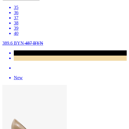
35
36
37
38
39
40
389.6
BYN
487
BYN
New