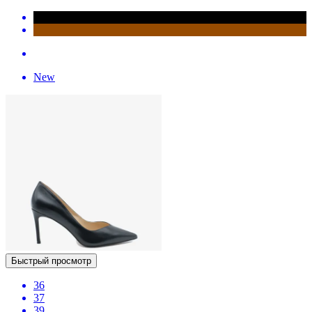
New
Быстрый просмотр
36
37
39