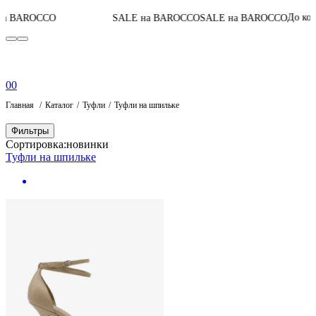
0
До конца акции
CO
SALE на BAROCCO
SALE на BAROCCO
0
0
Главная
Каталог
Туфли
Туфли на шпильке
Фильтры
Сортировка:
новинки
Туфли на шпильке