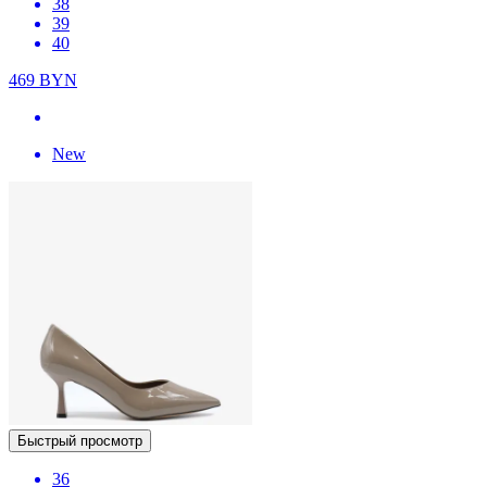
38
39
40
469
BYN
New
Быстрый просмотр
36