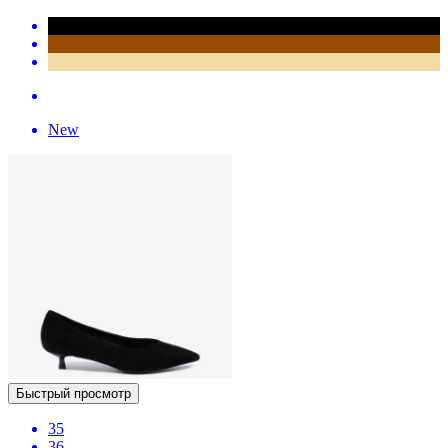
New
Быстрый просмотр
35
36