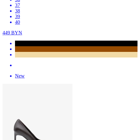
37
38
39
40
449
BYN
New