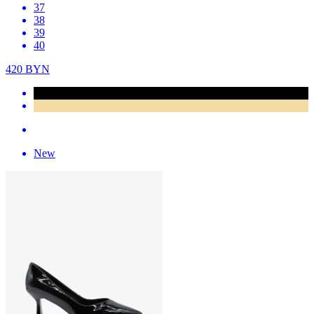
37
38
39
40
420
BYN
New