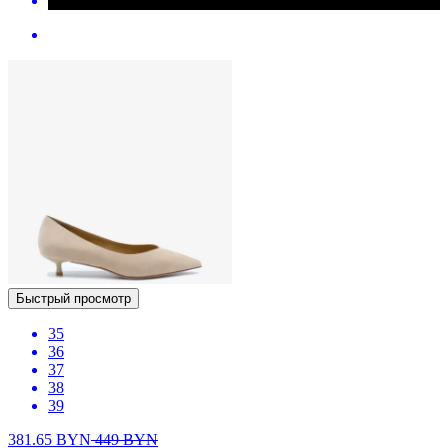
Быстрый просмотр
35
36
37
38
39
381.65
BYN
449
BYN