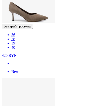
Быстрый просмотр
36
38
39
40
420
BYN
New