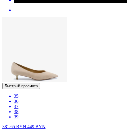
Быстрый просмотр
35
36
37
38
39
381.65
BYN
449
BYN