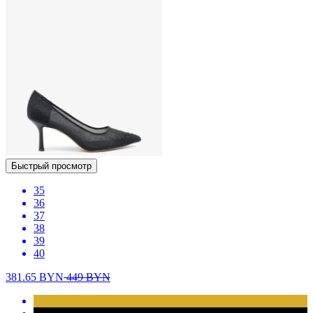
Быстрый просмотр
35
36
37
38
39
40
381.65
BYN
449
BYN