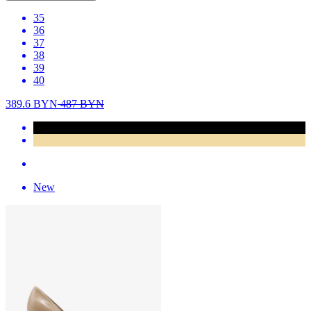
35
36
37
38
39
40
389.6
BYN
487
BYN
New