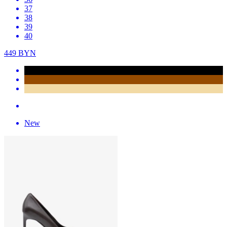
37
38
39
40
449
BYN
New