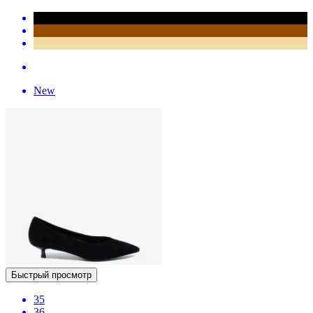
New
Быстрый просмотр
35
36