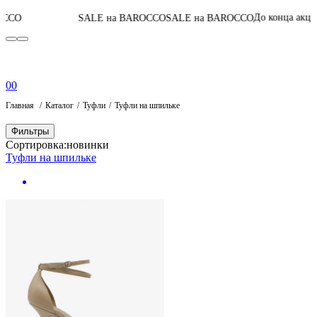
05
:
03
:
44
:
3
До конца акции
SALE на BAROCCO
SALE на BAROCCO
0
0
Главная
Каталог
Туфли
Туфли на шпильке
Фильтры
Сортировка:
новинки
Туфли на шпильке