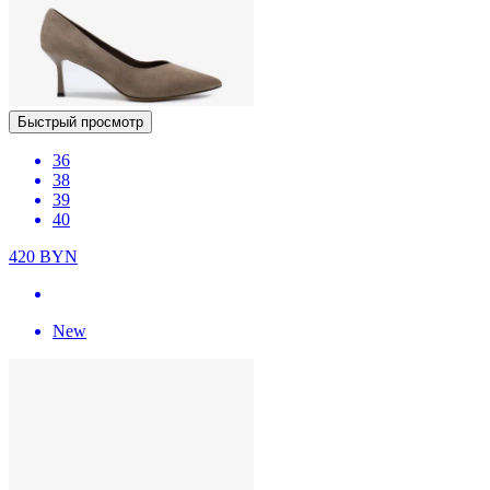
Быстрый просмотр
36
38
39
40
420
BYN
New