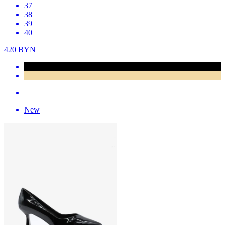
37
38
39
40
420
BYN
New