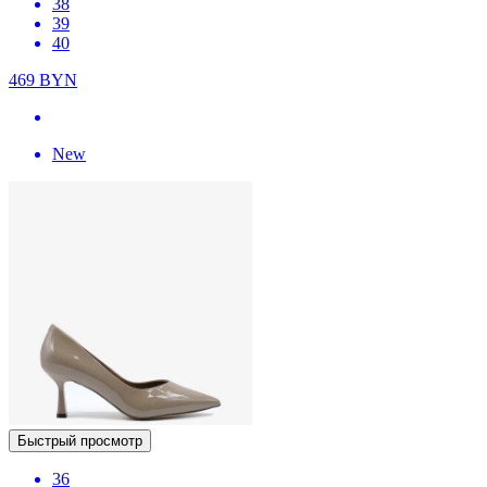
38
39
40
469
BYN
New
Быстрый просмотр
36