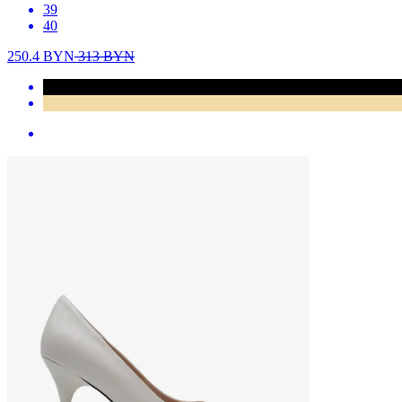
39
40
250.4
BYN
313
BYN