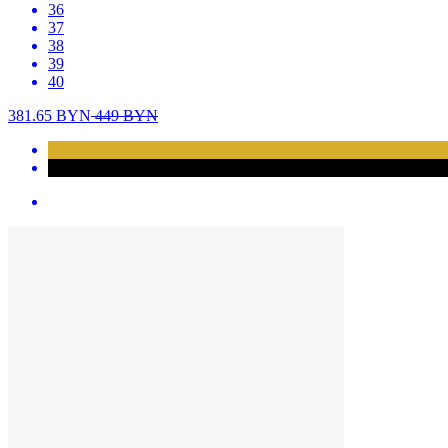
36
37
38
39
40
381.65
BYN
449
BYN