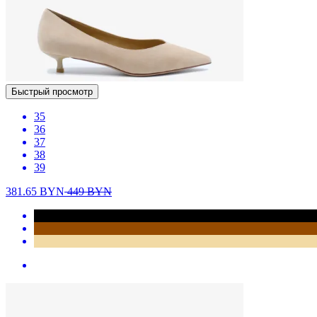
Быстрый просмотр
35
36
37
38
39
381.65
BYN
449
BYN