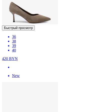
Быстрый просмотр
36
38
39
40
420
BYN
New