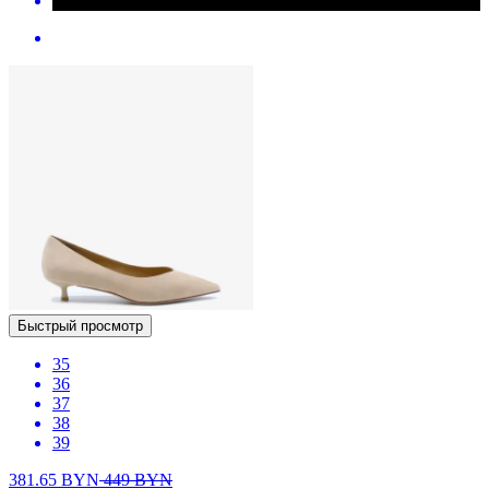
Быстрый просмотр
35
36
37
38
39
381.65
BYN
449
BYN