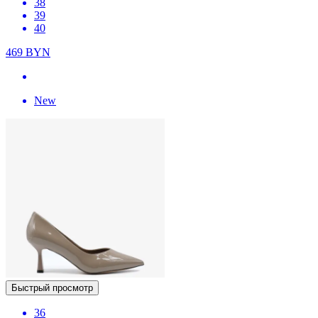
38
39
40
469
BYN
New
Быстрый просмотр
36