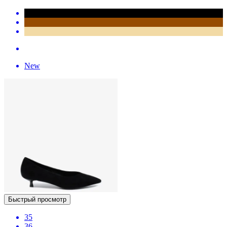
New
Быстрый просмотр
35
36