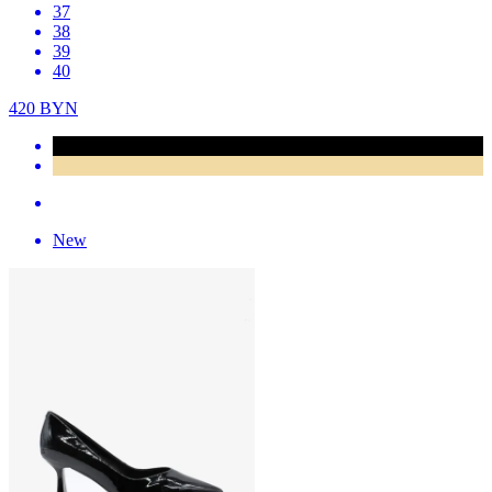
37
38
39
40
420
BYN
New