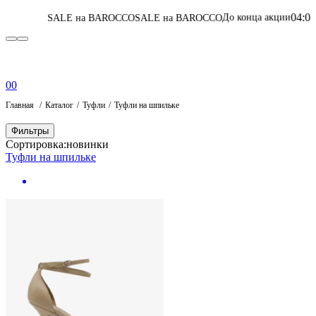
04
:
09
:
51
:
48
До конца акции
ALE на BAROCCO
SALE на BAROCCO
Перей
0
0
Главная
Каталог
Туфли
Туфли на шпильке
Фильтры
Сортировка:
новинки
Туфли на шпильке