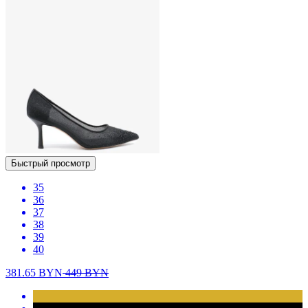
Быстрый просмотр
35
36
37
38
39
40
381.65
BYN
449
BYN