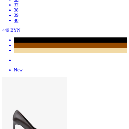
37
38
39
40
449
BYN
New