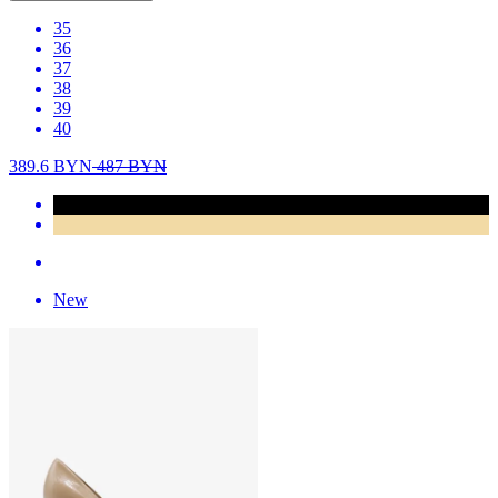
35
36
37
38
39
40
389.6
BYN
487
BYN
New