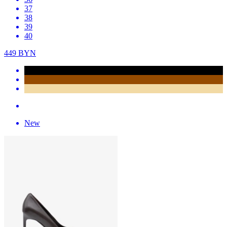
37
38
39
40
449
BYN
New