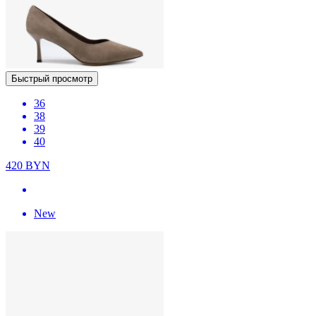
Быстрый просмотр
36
38
39
40
420
BYN
New