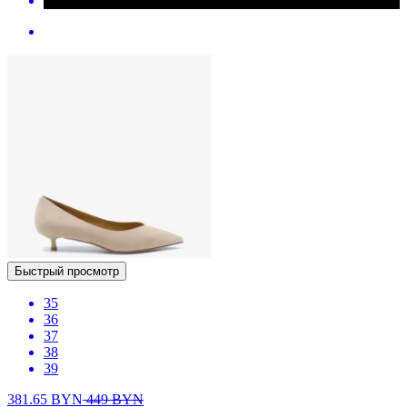
Быстрый просмотр
35
36
37
38
39
381.65
BYN
449
BYN