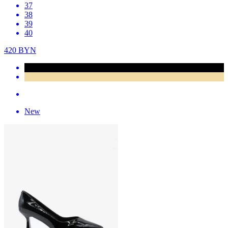
37
38
39
40
420
BYN
New