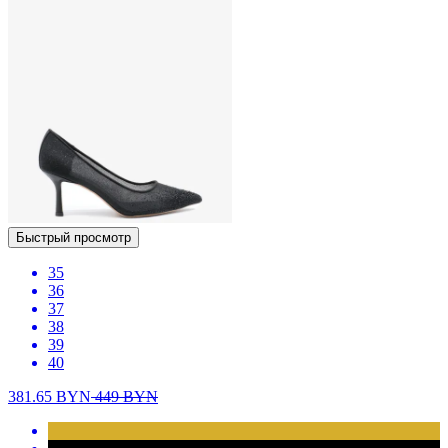
Быстрый просмотр
35
36
37
38
39
40
381.65
BYN
449
BYN