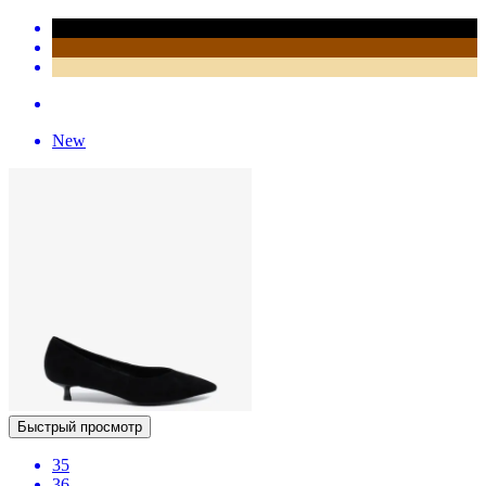
New
Быстрый просмотр
35
36