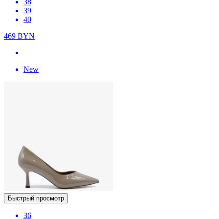
38
39
40
469
BYN
New
Быстрый просмотр
36