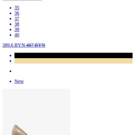
35
36
37
38
39
40
389.6
BYN
487
BYN
New