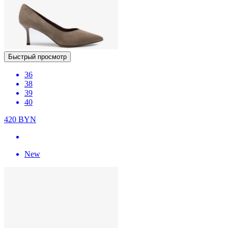
Быстрый просмотр
36
38
39
40
420
BYN
New