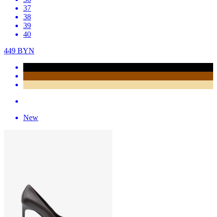
37
38
39
40
449
BYN
New