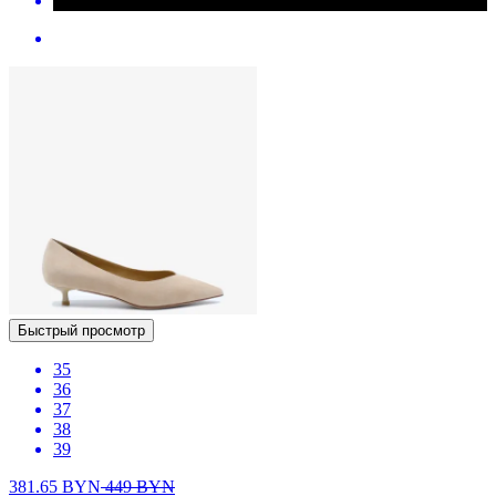
Быстрый просмотр
35
36
37
38
39
381.65
BYN
449
BYN