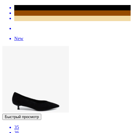
New
Быстрый просмотр
35
36