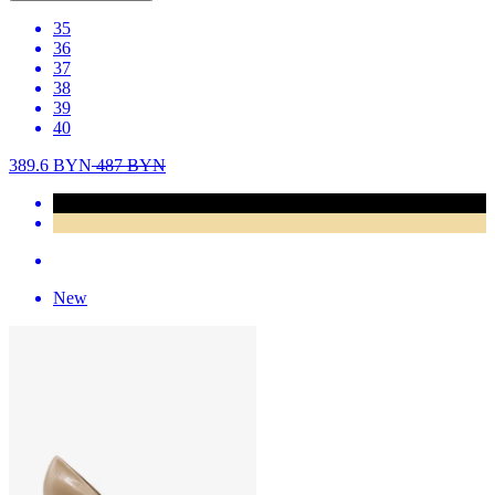
35
36
37
38
39
40
389.6
BYN
487
BYN
New