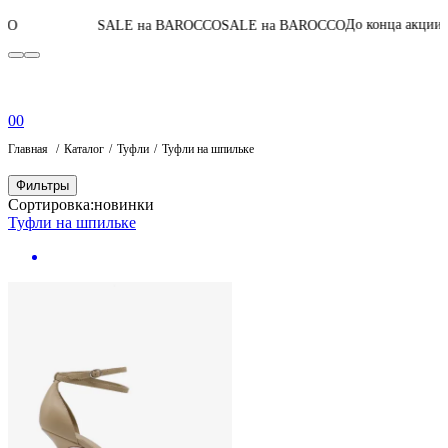
06
:
14
:
05
:
13
До конца акции
SALE на BAROCCO
SALE на BAROCCO
0
0
Главная
Каталог
Туфли
Туфли на шпильке
Фильтры
Сортировка:
новинки
Туфли на шпильке