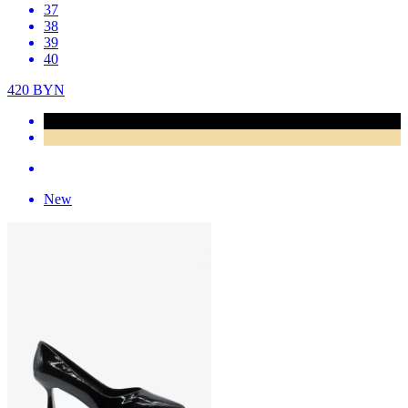
37
38
39
40
420
BYN
New