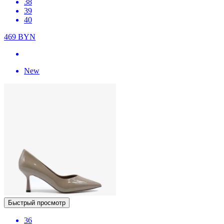
38
39
40
469
BYN
New
Быстрый просмотр
36