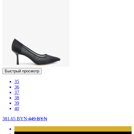
Быстрый просмотр
35
36
37
38
39
40
381.65
BYN
449
BYN