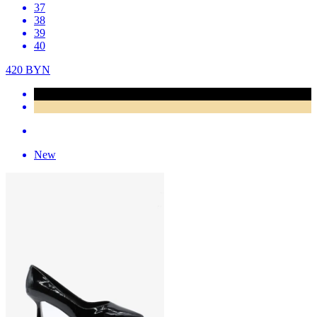
37
38
39
40
420
BYN
New