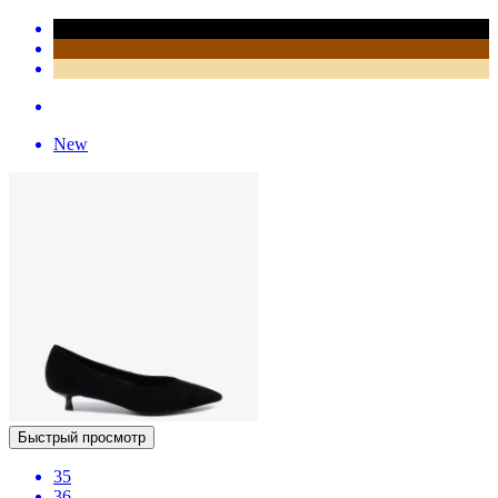
New
Быстрый просмотр
35
36