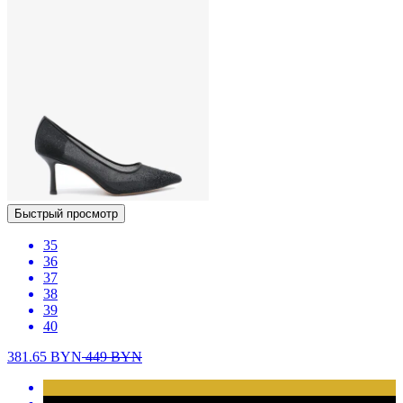
Быстрый просмотр
35
36
37
38
39
40
381.65
BYN
449
BYN