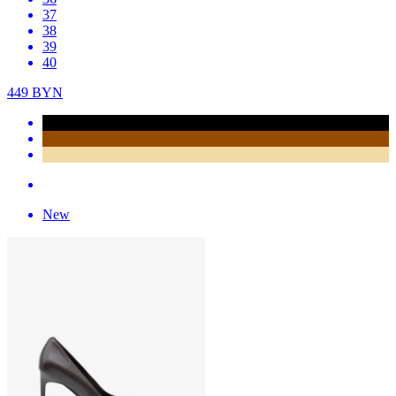
37
38
39
40
449
BYN
New