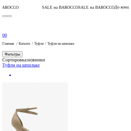
05
:
04
:
До конца акции
SALE на BAROCCO
SALE на BAROCCO
0
0
Главная
Каталог
Туфли
Туфли на шпильке
Фильтры
Сортировка:
новинки
Туфли на шпильке