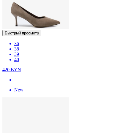
Быстрый просмотр
36
38
39
40
420
BYN
New