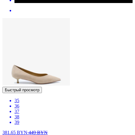
Быстрый просмотр
35
36
37
38
39
381.65
BYN
449
BYN