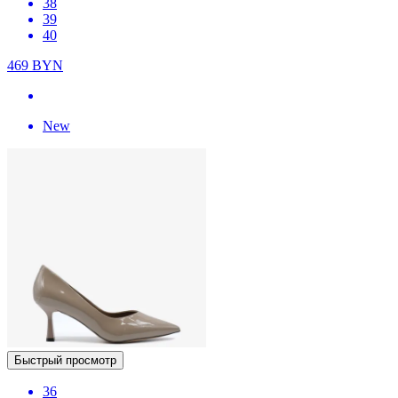
38
39
40
469
BYN
New
Быстрый просмотр
36