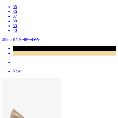
35
36
37
38
39
40
389.6
BYN
487
BYN
New