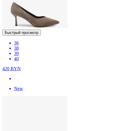
Быстрый просмотр
36
38
39
40
420
BYN
New