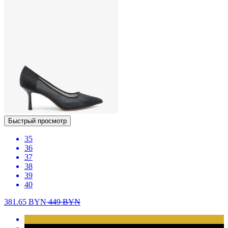
Быстрый просмотр
35
36
37
38
39
40
381.65
BYN
449
BYN