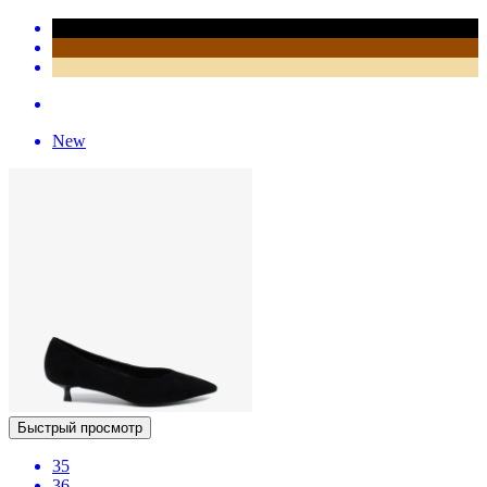
New
Быстрый просмотр
35
36