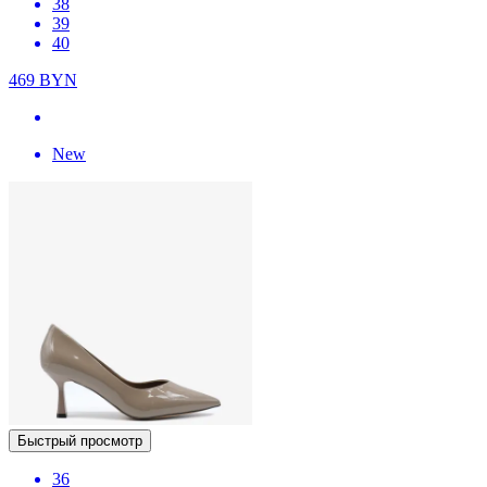
38
39
40
469
BYN
New
Быстрый просмотр
36