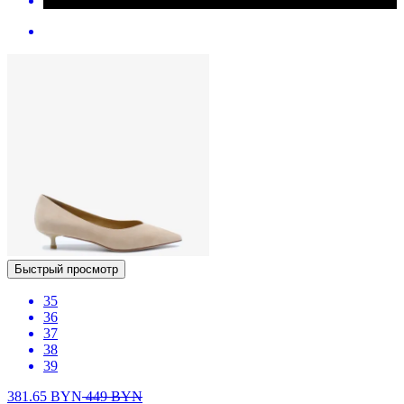
Быстрый просмотр
35
36
37
38
39
381.65
BYN
449
BYN