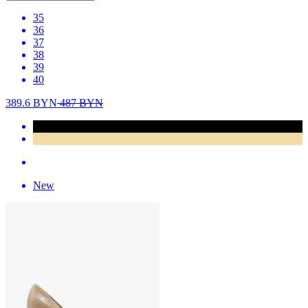
35
36
37
38
39
40
389.6
BYN
487
BYN
New