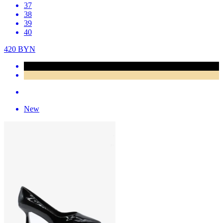
37
38
39
40
420
BYN
New