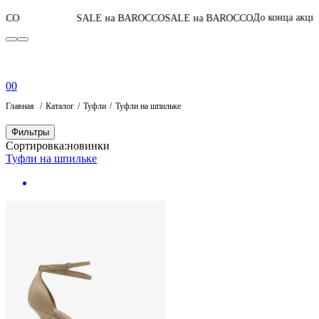
05
:
14
:
11
:
28
До конца акции
SALE на BAROCCO
SALE на BAROCCO
0
0
Главная
Каталог
Туфли
Туфли на шпильке
Фильтры
Сортировка:
новинки
Туфли на шпильке