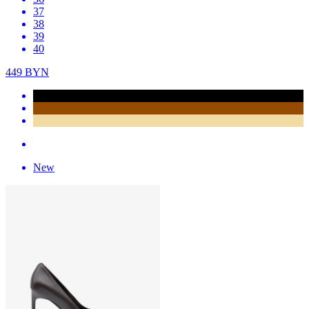
37
38
39
40
449
BYN
New