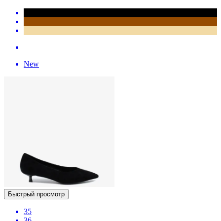
New
Быстрый просмотр
35
36