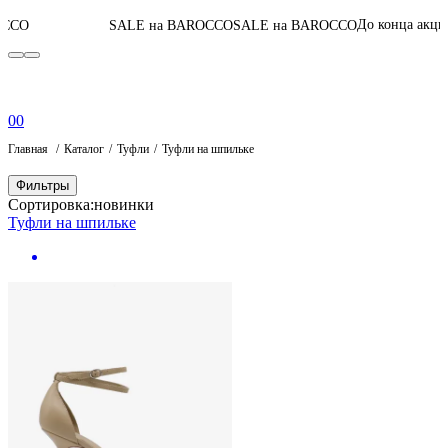
04
:
06
:
14
:
17
До конца акции
SALE на BAROCCO
SALE на BAROCCO
0
0
Главная
Каталог
Туфли
Туфли на шпильке
Фильтры
Сортировка:
новинки
Туфли на шпильке