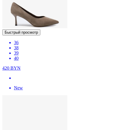
Быстрый просмотр
36
38
39
40
420
BYN
New