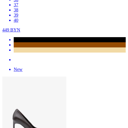
37
38
39
40
449
BYN
New