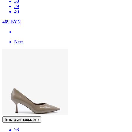
38
39
40
469
BYN
New
Быстрый просмотр
36