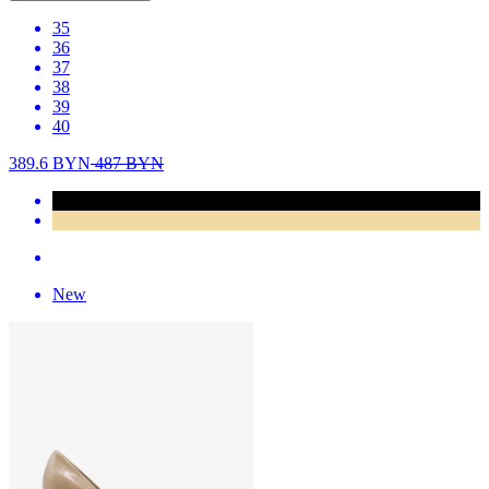
35
36
37
38
39
40
389.6
BYN
487
BYN
New