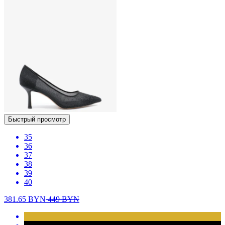
Быстрый просмотр
35
36
37
38
39
40
381.65
BYN
449
BYN