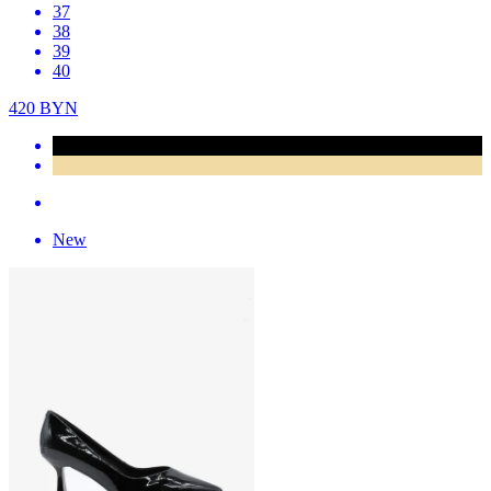
37
38
39
40
420
BYN
New