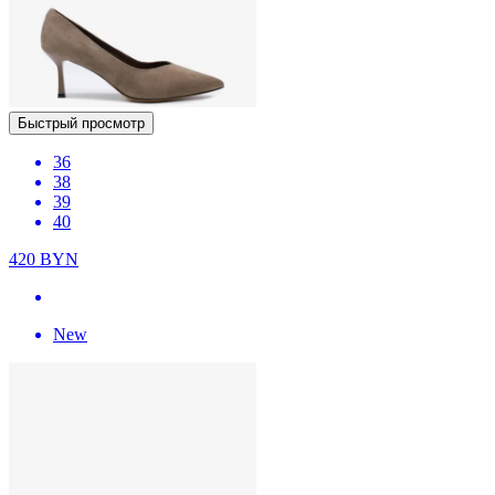
Быстрый просмотр
36
38
39
40
420
BYN
New