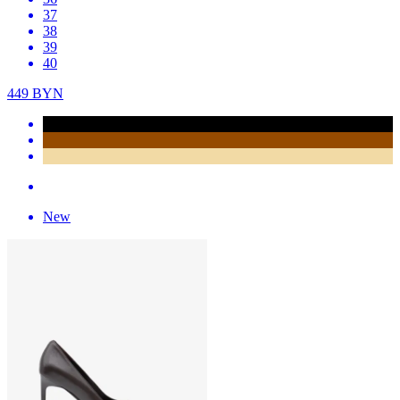
37
38
39
40
449
BYN
New