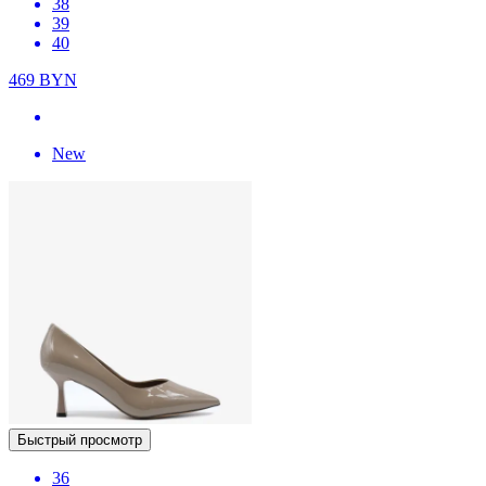
38
39
40
469
BYN
New
Быстрый просмотр
36