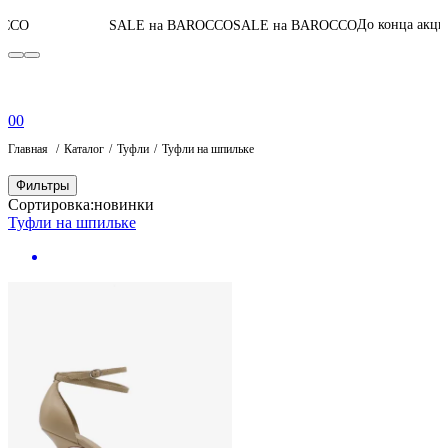
06
:
08
:
21
До конца акции
SALE на BAROCCO
SALE на BAROCCO
0
0
Главная
Каталог
Туфли
Туфли на шпильке
Фильтры
Сортировка:
новинки
Туфли на шпильке