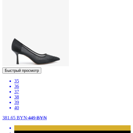
Быстрый просмотр
35
36
37
38
39
40
381.65
BYN
449
BYN