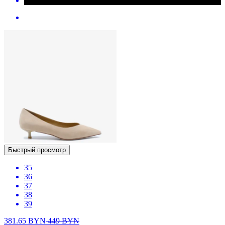
Быстрый просмотр
35
36
37
38
39
381.65
BYN
449
BYN