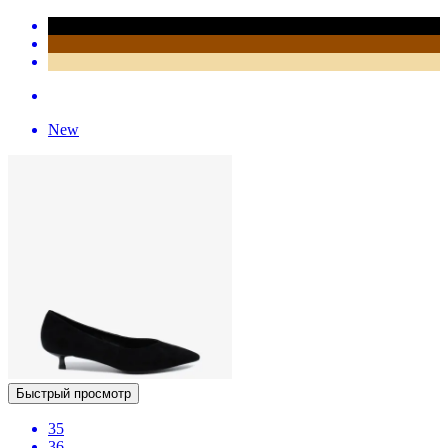
New
Быстрый просмотр
35
36