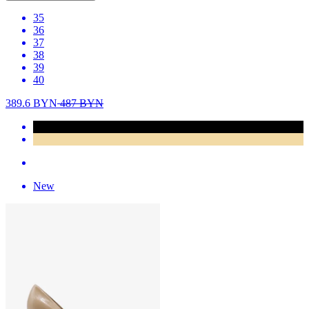
35
36
37
38
39
40
389.6
BYN
487
BYN
New