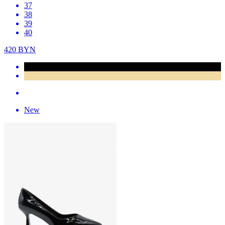
37
38
39
40
420
BYN
New