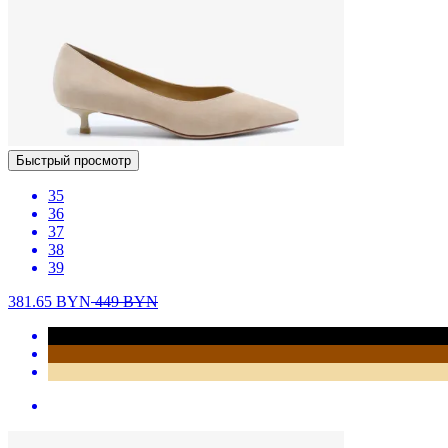
Быстрый просмотр
35
36
37
38
39
381.65
BYN
449
BYN