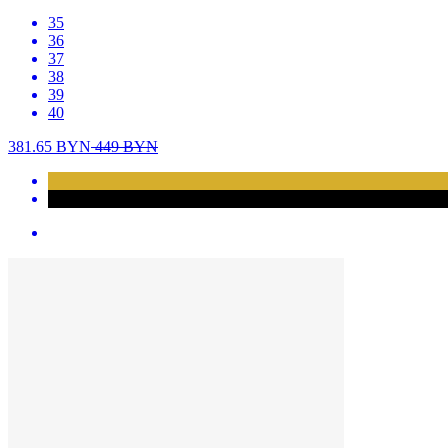
35
36
37
38
39
40
381.65
BYN
449
BYN