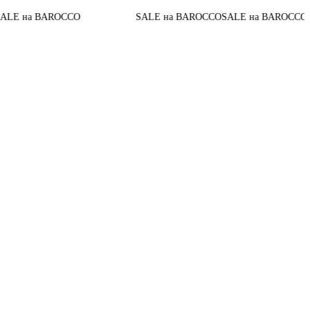
До конца а
AROCCO
SALE на BAROCCO
SALE на BAROCCO