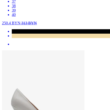
37
38
39
40
250.4
BYN
313
BYN