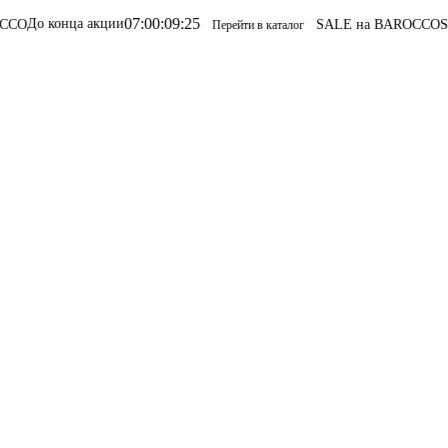
07
:
00
:
09
:
25
ца акции
SALE на BAROCCO
SALE на B
Перейти в каталог