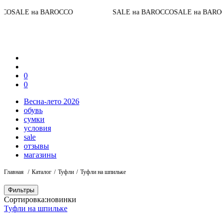
До кон
на BAROCCO
SALE на BAROCCO
SALE на BAROCCO
0
0
Весна-лето 2026
обувь
сумки
условия
sale
отзывы
магазины
Главная
Каталог
Туфли
Туфли на шпильке
Фильтры
Сортировка:
новинки
Туфли на шпильке