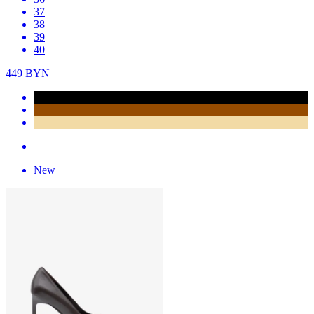
37
38
39
40
449
BYN
New