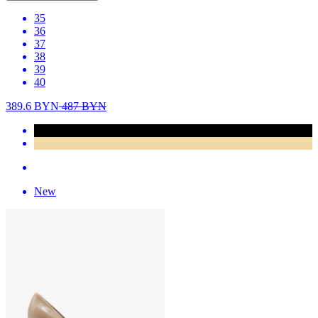
35
36
37
38
39
40
389.6
BYN
487
BYN
New