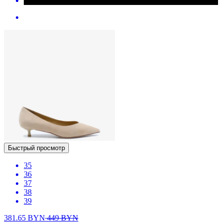
Быстрый просмотр
35
36
37
38
39
381.65
BYN
449
BYN