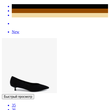
New
Быстрый просмотр
35
36