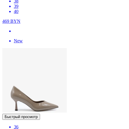
38
39
40
469
BYN
New
Быстрый просмотр
36