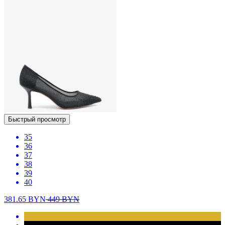
Быстрый просмотр
35
36
37
38
39
40
381.65
BYN
449
BYN