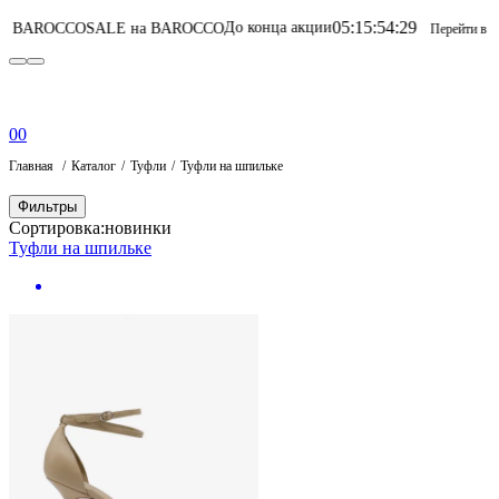
05
:
15
:
54
:
29
До конца акции
SALE на BAROCCO
SALE 
Перейти в каталог
0
0
Главная
Каталог
Туфли
Туфли на шпильке
Фильтры
Сортировка:
новинки
Туфли на шпильке