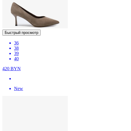
Быстрый просмотр
36
38
39
40
420
BYN
New