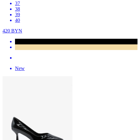
37
38
39
40
420
BYN
New