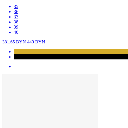
35
36
37
38
39
40
381.65
BYN
449
BYN