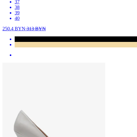
37
38
39
40
250.4
BYN
313
BYN