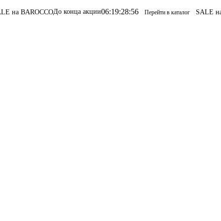
06
:
19
:
28
:
56
До конца акции
ROCCO
SALE на BAROCC
Перейти в каталог