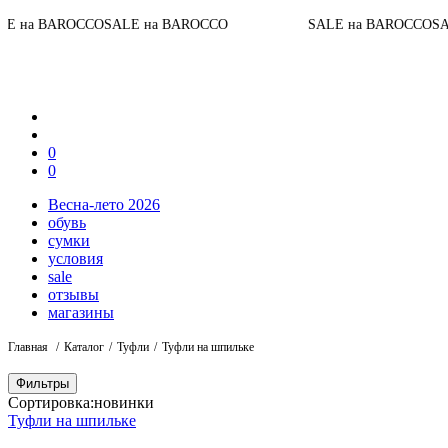
ROCCO
SALE на BAROCCO
SALE на BAROCCO
SALE на BA
0
0
Весна-лето 2026
обувь
сумки
условия
sale
отзывы
магазины
Главная
Каталог
Туфли
Туфли на шпильке
Фильтры
Сортировка:
новинки
Туфли на шпильке