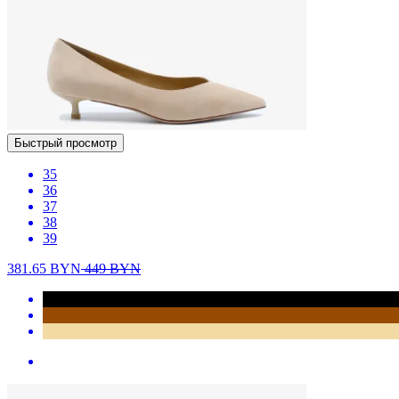
Быстрый просмотр
35
36
37
38
39
381.65
BYN
449
BYN