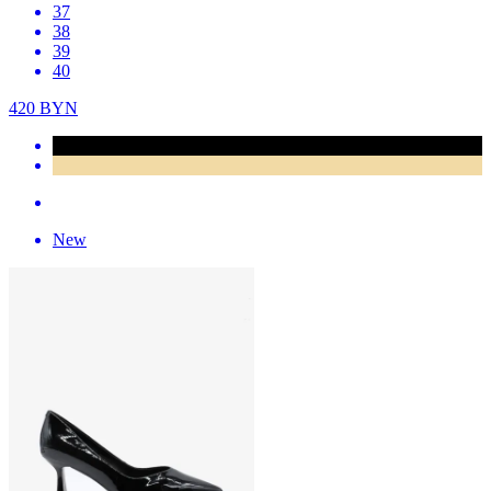
37
38
39
40
420
BYN
New