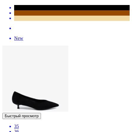
New
Быстрый просмотр
35
36