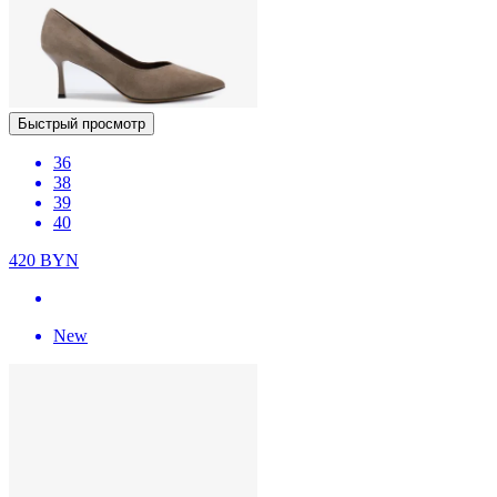
Быстрый просмотр
36
38
39
40
420
BYN
New