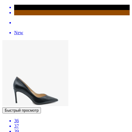
New
Быстрый просмотр
36
37
39