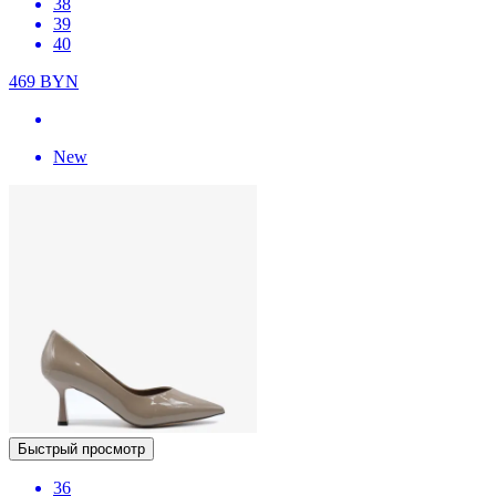
38
39
40
469
BYN
New
Быстрый просмотр
36