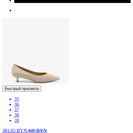
Быстрый просмотр
35
36
37
38
39
381.65
BYN
449
BYN