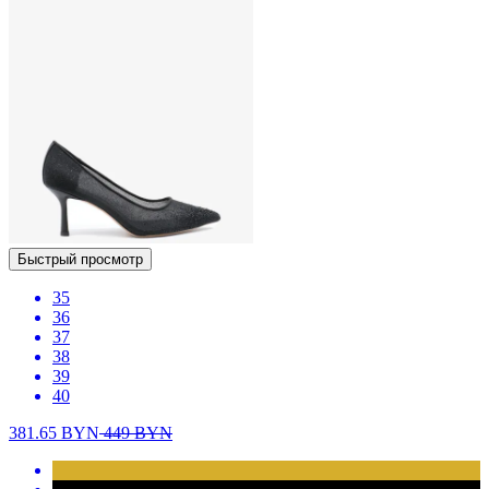
Быстрый просмотр
35
36
37
38
39
40
381.65
BYN
449
BYN