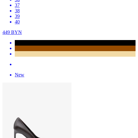
37
38
39
40
449
BYN
New