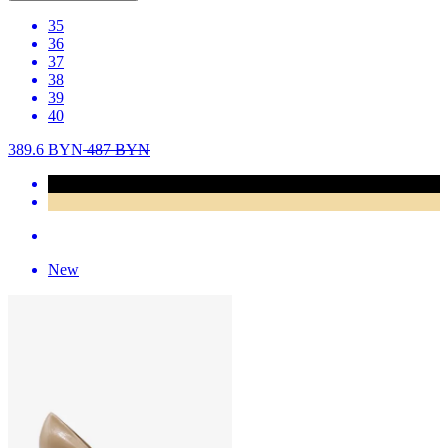
35
36
37
38
39
40
389.6
BYN
487
BYN
New