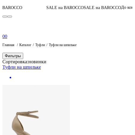
05
:
0
До конца акции
SALE на BAROCCO
SALE на BAROCCO
0
0
Главная
Каталог
Туфли
Туфли на шпильке
Фильтры
Сортировка:
новинки
Туфли на шпильке