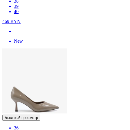
38
39
40
469
BYN
New
Быстрый просмотр
36