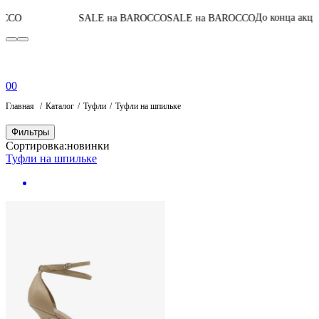
06
:
15
:
55
:
10
До конца акции
SALE на BAROCCO
SALE на BAROCCO
0
0
Главная
Каталог
Туфли
Туфли на шпильке
Фильтры
Сортировка:
новинки
Туфли на шпильке