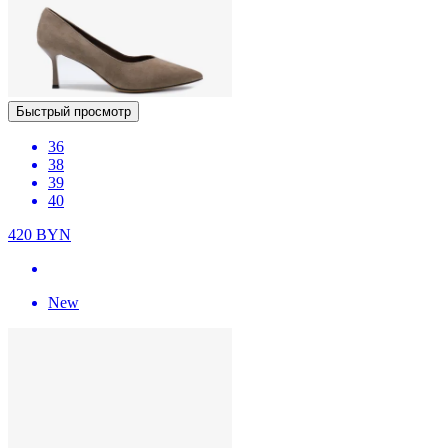
Быстрый просмотр
36
38
39
40
420
BYN
New