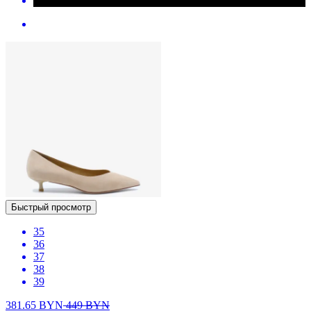
Быстрый просмотр
35
36
37
38
39
381.65
BYN
449
BYN