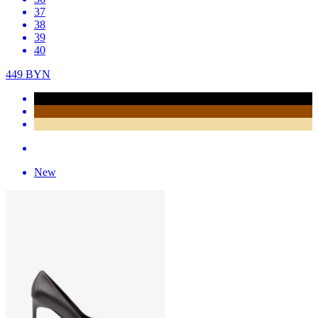
37
38
39
40
449
BYN
New