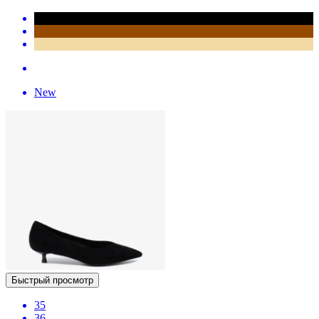
New
Быстрый просмотр
35
36