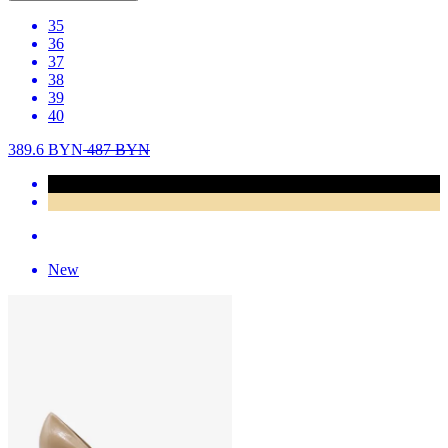
35
36
37
38
39
40
389.6
BYN
487
BYN
New