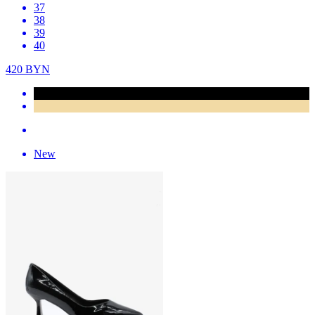
37
38
39
40
420
BYN
New