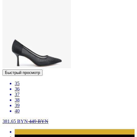
Быстрый просмотр
35
36
37
38
39
40
381.65
BYN
449
BYN