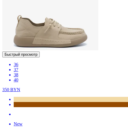
Быстрый просмотр
36
37
38
40
350
BYN
New