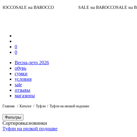
До
LE на BAROCCO
SALE на BAROCCO
SALE на BAROCCO
0
0
Весна-лето 2026
обувь
сумки
условия
sale
отзывы
магазины
Главная
Каталог
Туфли
Туфли на низкой подошве
Фильтры
Сортировка:
новинки
Туфли на низкой подошве