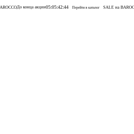
05
:
05
:
42
:
44
 конца акции
SALE на BAROCCO
SALE н
Перейти в каталог