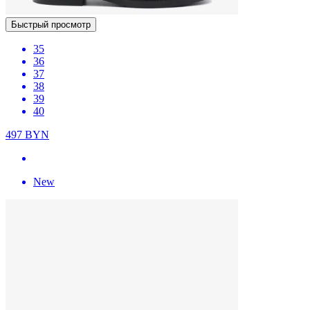
Быстрый просмотр
35
36
37
38
39
40
497
BYN
New