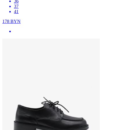
36
37
41
178
BYN