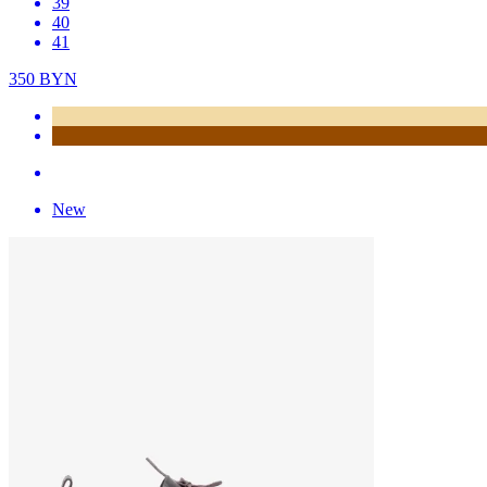
39
40
41
350
BYN
New