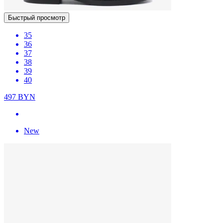
Быстрый просмотр
35
36
37
38
39
40
497
BYN
New