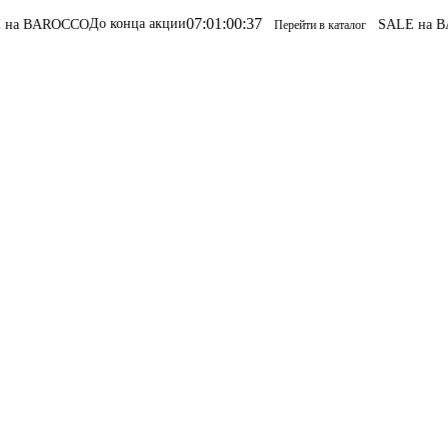
07
:
01
:
00
:
37
До конца акции
CCO
SALE на BAROCCO
SA
Перейти в каталог