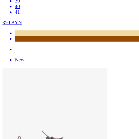
39
40
41
350
BYN
New