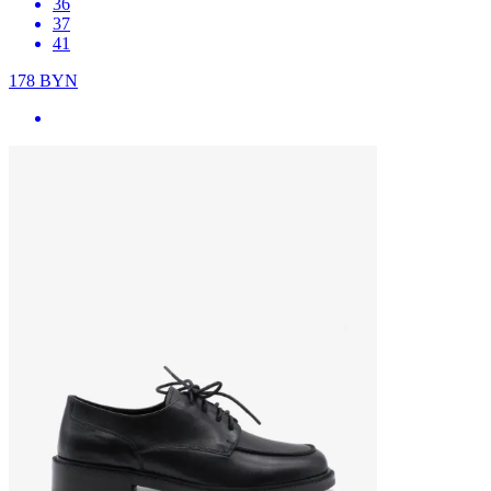
36
37
41
178
BYN