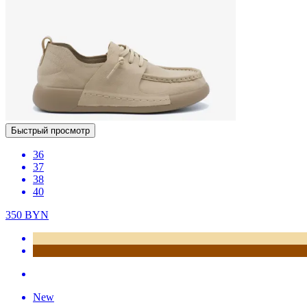
Быстрый просмотр
36
37
38
40
350
BYN
New