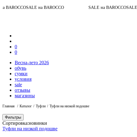
CO
SALE на BAROCCO
SALE на BAROCCO
SALE на BARO
0
0
Весна-лето 2026
обувь
сумки
условия
sale
отзывы
магазины
Главная
Каталог
Туфли
Туфли на низкой подошве
Фильтры
Сортировка:
новинки
Туфли на низкой подошве