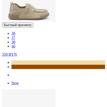
Быстрый просмотр
36
37
38
40
350
BYN
New