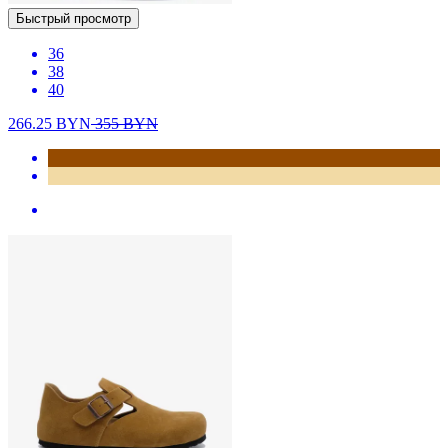
Быстрый просмотр
36
38
40
266.25
BYN
355
BYN