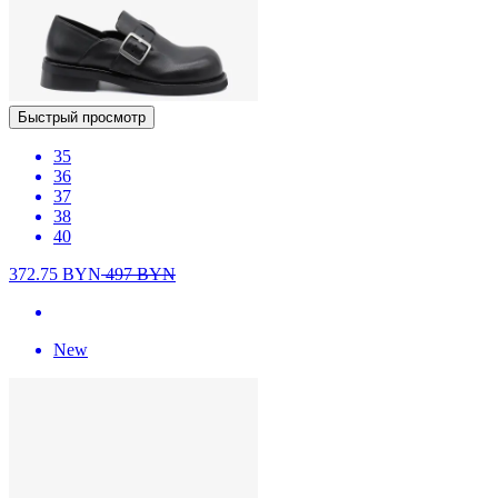
Быстрый просмотр
35
36
37
38
40
372.75
BYN
497
BYN
New