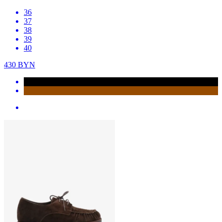
36
37
38
39
40
430
BYN