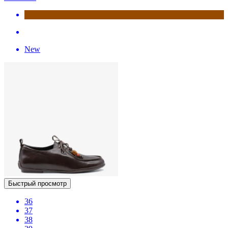
New
Быстрый просмотр
36
37
38