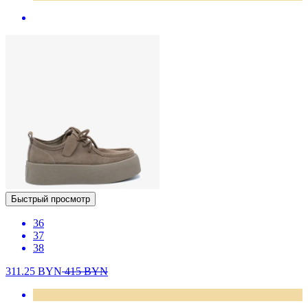
Быстрый просмотр
36
37
38
311.25
BYN
415
BYN