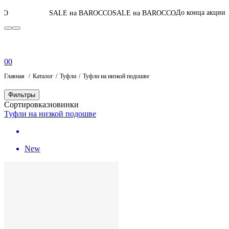
04
:
04
:
59
:
53
До конца акции
SALE на BAROCCO
SALE на BAROCCO
0
0
Главная
Каталог
Туфли
Туфли на низкой подошве
Фильтры
Сортировка:
новинки
Туфли на низкой подошве
New