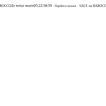
05
:
22
:
58
:
59
онца акции
SALE на BAROCCO
SALE на
Перейти в каталог