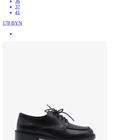
36
37
41
178
BYN