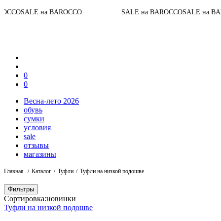
До к
E на BAROCCO
SALE на BAROCCO
SALE на BAROCCO
0
0
Весна-лето 2026
обувь
сумки
условия
sale
отзывы
магазины
Главная
Каталог
Туфли
Туфли на низкой подошве
Фильтры
Сортировка:
новинки
Туфли на низкой подошве