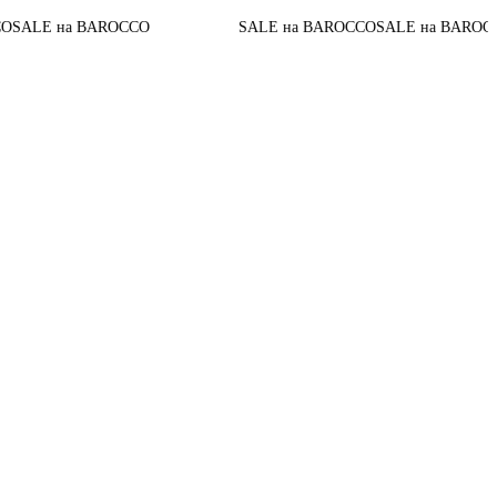
До конца
 BAROCCO
SALE на BAROCCO
SALE на BAROCCO