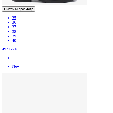
Быстрый просмотр
35
36
37
38
39
40
497
BYN
New