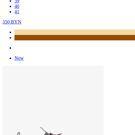
39
40
41
350
BYN
New