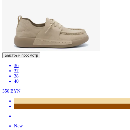
Быстрый просмотр
36
37
38
40
350
BYN
New