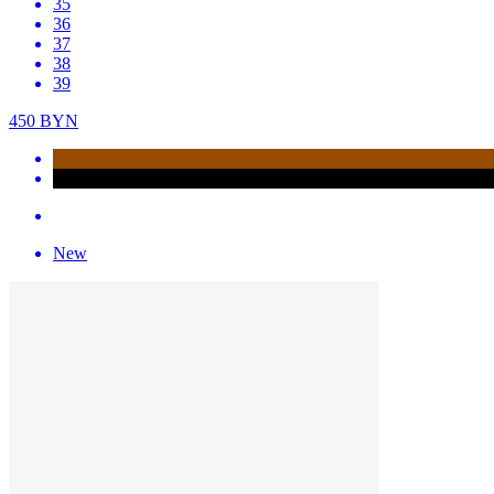
35
36
37
38
39
450
BYN
New