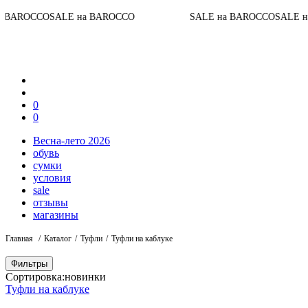
SALE на BAROCCO
SALE на BAROCCO
SALE на BAROCC
0
0
Весна-лето 2026
обувь
сумки
условия
sale
отзывы
магазины
Главная
Каталог
Туфли
Туфли на каблуке
Фильтры
Сортировка:
новинки
Туфли на каблуке