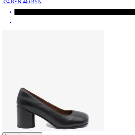
374
BYN
440
BYN