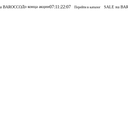
07
:
11
:
22
:
07
До конца акции
O
SALE на BAROCCO
SAL
Перейти в каталог