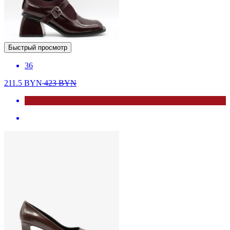
Быстрый просмотр
36
211.5
BYN
423
BYN