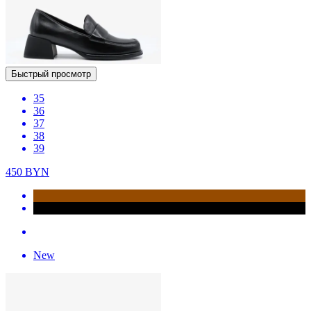
Быстрый просмотр
35
36
37
38
39
450
BYN
New