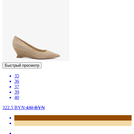
Быстрый просмотр
35
36
37
39
40
322.5
BYN
430
BYN