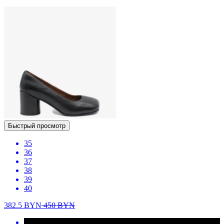
Быстрый просмотр
35
36
37
38
39
40
382.5
BYN
450
BYN