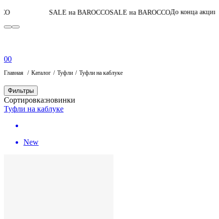
06
:
03
:
31
:
56
До конца акции
SALE на BAROCCO
SALE на BAROCCO
0
0
Главная
Каталог
Туфли
Туфли на каблуке
Фильтры
Сортировка:
новинки
Туфли на каблуке
New